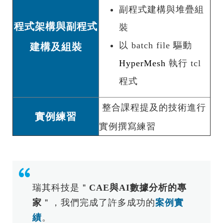
副程式建構與堆疊組
程式架構與副程式
裝
以 batch file 驅動
建構及組裝
HyperMesh
執行 tcl
程式
整合課程提及的技術進行
實例練習
實例撰寫練習
瑞其科技是＂
CAE與AI數據分析的專
家
＂，我們完成了許多成功的
案例實
績
。