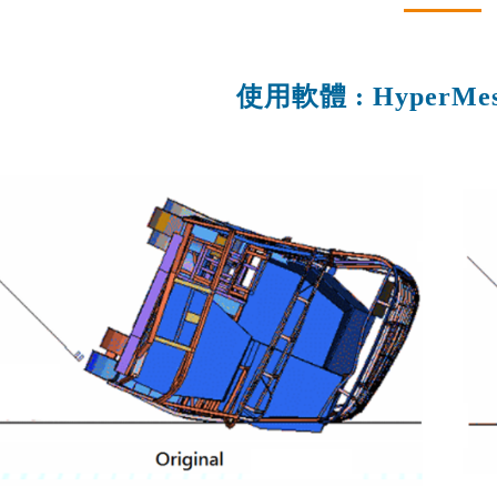
援Python API，以Chat G
PollEx
10個Hypermesh最常用
Feko
10個常用的AI機器學習演
WinProp
使用軟體 :
HyperMe
實例
WRAP
車輛與航太
CAE｜運動與醫療
Read More...
理與嵌入式系統
軟體訂製化專家系統
流罩鎖固方式之間隙分析與最佳
牙齒骨釘結構之強度分析與
Tailored Solutions
自行車CAE分析(EN法規)
MDOD
物理場CAE分析
AE分析
法規測試 & CAE虛擬實
自行車架複材疊層最佳化設
e
NVHD
擊 ( ECE R66 )
OptiStruct
SnRD
模擬分析介紹
CAE虛擬實驗室
佳化分析
分析藥片壓製缺陷問題｜Altai
析
ECE R66-01 大客車翻覆分
架之振動與疲勞耐久
場分析
腳踏車EN14766
動及疲勞耐久
設計
曲柄軸EN14766:2005
收放與控制分析
動分析
座墊與座桿靜力及疲勞分析
人機流固耦合分析
合分析
輪圈CNS7135
入力分析-True-load負載