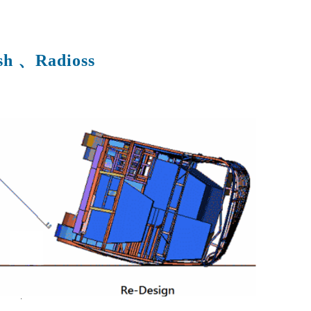
SimLab
Radioss GUI
PT協同開發)
PBS Professional
伺服器落摔分析 - 搭配瑞其科技
質量點分配
的快捷鍵
Altair Unlimited
HyperMesh客製化程式｜HyperMesh
Read More...
算法及應用
x Radioss x HyperStudy
Simulation Cloud Suite
sh
、
Radioss
數字化模擬管理平台
Read More...
CAE｜建築與其它產業
軟體試用 - Altair 夥伴聯盟
最佳化設計
以CFD優化地下停車場廢氣及新風管路
HyperWorks 學生版免費下載
通風效能
HyperWorks企業版免費試用
破解雞舍高溫死角｜CFD 模擬環控養
驗室
Altair 解決方案
計｜
Altair夥伴聯盟
雞場氣流優化策略
自動倉儲貨架系統 CAE 有限元素耐震
基於 Altair SimSolid 的工業電子設
r EDEM
分析
備隨機振動模擬
析
以建築物CFD風場模擬分析進行植栽選
協助 Cleveland Golf 打造次世代
用｜AcuSolve
HiBore XL 一號木丨HyperWorks
大型自動倉儲設備之結構強度分析｜
天線方向圖近場與遠場轉換方法｜
SimSolid
Feko
廢氣洗滌塔水滴分析｜AcuSolve x
成功案例｜Altair Unlimited 整合平