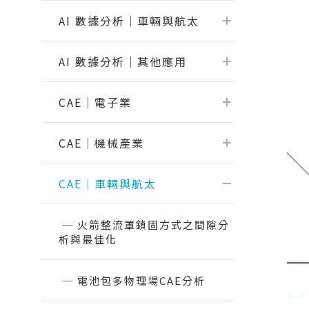
【2026.1】Physics AI Studio：從桌
Flow Simulator
面到雲端的 CAE 機器學習工作流
AI 數據分析｜車輛與航太
Virtual Wind Tunnel
【2026.1】Inspire Motion：設計師
ElectroFlo
與分析師的統一工作流程
AI 數據分析｜其他應用
【2026.1】Explicit Solver 與安全工
CAE｜機械產業
CAE｜
製造模擬分析
數據處
具全面升級
CAE｜電子業
HyperWorks 最新版 / 所有版次【硬
變壓器之CFD散熱效能分析
火箭整
Inspire Print3D
Embed
體規格需求】
化
應用於高壓大功率電力轉換器之磁性元
Inspire Extrude
CAE｜機械產業
Evolve
Read More...
件設計分析
電池包多
專題課程
多學科C
Inspire Form
Compos
5G基地台天線抗風分析
大客車翻滾撞
CAE｜車輛與航太
Inspire Cast
HyperWorks『前處理密技』
CAE 
電動輔助自行車之馬達設計分析｜
輪圈最
Inspire Mold
FluxMotor
電子業－AI與CAE的直球對決
結構分
機車車
Inspire PolyFoam
火箭整流罩鎖固方式之間隙分
馬達與驅控的整合分析｜FluxMotor x
HyperMesh二次開發專題課程
CFD流
汽車振
析與最佳化
Inspire Studio
Flux
SimLab模型自動化應用
最佳化
起落架
縫紉機電控系統模擬｜Embed
OptiStruct Cohesive膠合分析全攻
機構運
複材無
電池包多物理場CAE分析
馬達多學科最佳化設計｜Flux Motors
略
FSI耦
無人機流場
Altair EDEM 在重錘破碎上的應用 ｜