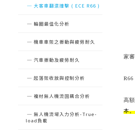
伺服器底板Topography最佳化專題
Read Mo
大客車翻滾撞擊 ( ECE R66 )
EDEM
課程
氣動釘槍擊發分析 ｜流固耦合
RapidMiner 基礎操作與應用案例
輪圈最佳化分析
Read More...
半導體 - SimLab實體網格前處理課程
- 3/3
半導體 - 參數最佳化應用課程 - 2/3
機車車架之振動與疲勞耐久
我們
Read More...
家審
汽車振動及疲勞耐久
瑞其
起落架收放與控制分析
R6
我們
瑞其Youtube頻道
複材無人機流固耦合分析
高額
【案例分享】SimLab｜PCB建模與熱
本。
固耦合分析
無人機流場入力分析-True-
load負載
【PSIM】認識PSIM的兩大應用：電
力電子、馬達驅動控制