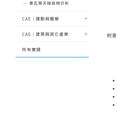
【AI大數據分析】系列 1：AI解密一次
韋瓦第天線高頻分析
說給你聽
【AI大數據分析】系列 2 ：馬達穩態
CAE｜運動與醫療
性能預測
瑞其
【AI大數據分析】系列 3 ：馬達轉子
CAE｜建築與其它產業
溫度預測
輕量
【AI大數據分析】系列 4：傳統與AI預
測模型之比較ROM與romAI
所有實績
【AI大數據分析】系列 7：神奇的三維
最佳化分析技術｜Altair ExpertAI
【AI大數據分析】系列 8：以AI神奇的
預測CAE結果｜Altair PhysicsAI
【nanoFluidX 】Altair nanoFluidX
CFD功能介紹
Read More...