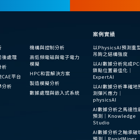
案例實績
析
機構與控制分析
以PhysicsAI預測重
吊鉤之結構強度
前後處理
高低頻電磁與電子電力
模擬
以AI數據分析完成PC
分析
鎖點位置最佳化｜
HPC和雲解決方案
CAE平台
ExpertAI
製造模擬分析
學分析
以AI數據分析準確地
數據處理與嵌入式系統
測彈片應力｜
physicsAI
AI數據分析之馬達性
預測｜Knowledge
Studio
AI數據分析之軸承破
預測｜RapidMiner