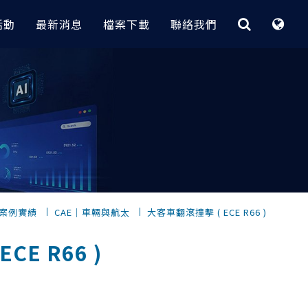
活動
最新消息
檔案下載
聯絡我們
最佳化與快速CAE平台
CAE｜電子業
客製化程式
據分析
 實務案例
HyperStudy
大功率變壓器電磁場分析 | Flux
【RI_Program】 技術重點與介紹
節炎｜
OptiStruct
無線電力傳輸設備電磁場分析 | Flux
【 瑞其獨家 客製化程式 】
轉換全攻略
HyperMesh 二次開發卡關？
Inspire
電漿清洗機多孔板流量分析
低代碼 GUI 組裝工具 3 步到位
計｜
，
SimSolid
包材落摔CAE分析與拓樸最佳化設計
的元件選
AI 數據挖掘工具 x 製程最佳化實務
｜Radioss
｜
快速建立複合材料
電子產品快速建模密技｜HyperMesh
案例實績
CAE｜車輛與航太
大客車翻滾撞擊 ( ECE R66 )
？從馬達量
【 瑞其獨家 客製化程式 】
擬
HPC和雲解決方案
PCB建模與熱固耦合分析案例｜
優化的完整流程
位｜
自動完成Abaqus part instance架構｜
SimLab x OptiStruct
CE R66 )
完成重複零件
HyperMesh
Altair One（ I I ）
鍵盤CAE快速組裝與落摔分析｜
dMiner
自動螺栓組裝
SimLab x Radioss
Altair One ( I )
密技公開
OptiStruct GUI
10倍速完成滑鼠複雜模型CAE建模｜
PBS Works
發技術 (支