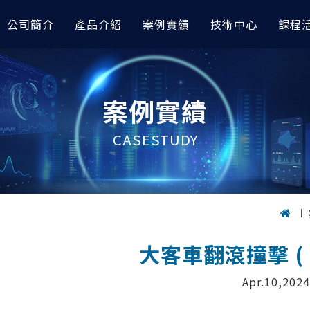
公司簡介
產品介紹
案例實績
技術中心
課程
模與前後處理
據分析｜車輛與航太
討會
高階非線性分析
AI 數據分析｜其他應用
技術專欄
案例實績
orks
完成『預測輪圈應力』｜
RTC 技術亮點整理｜CAE與AI技
OptiStruct
以 AI 進行空調性能之大數
AI 圖像智能識別工具展示 x
I
會
esh
Radioss
以AI數據分析預測退化性關
如何讓 Abaqus 無縫接軌
CASESTUDY
icsAI 預測EV水冷散熱器性能
TC 技術亮點整理｜Altair CAE
RapidMiner
OptiStruct：非線性分析
AMDC材料數據中心
應用大會
據分析模型預測自行車前叉CAE
以AI完成水泥配方最佳化設
如何在多級電力轉換系統中
iew
HyperLife
icsAI
RapidMiner
利用『模擬自動化』解決複雜
raph
ESAComp
型難題？
據分析進行車架多維度最佳化｜
金屬加工缺陷之AI圖像分類
View
Multiscale Designer
RapidMiner
無人機結構振動分析怎麼做
控制分析
高低頻電磁與電子電力模
測到 HyperWorks 結構
管路CFD流場預測｜
金屬加工缺陷之AI識別與定
大客車翻滾撞擊 ( E
I
RapidMiner
HyperMesh運用AI快速
Solve
PSIM
建模
數據模型預測車架結構應力｜
以AI進行飲料銷售預測｜Rapi
e
Flux
Apr.10,2024
e Studio
HyperWorks 三大前處理
FluxMotor
Hypermesh 2026 二次開