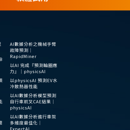
型
AI數據分析之機械手臂
故障預測｜
RapidMiner
B
以AI 完成『預測輪圈應
力』｜physicsAI
預
以physicsAI 預測EV水
冷散熱器性能
以AI數據分析模型預測
能
自行車前叉CAE結果｜
physicsAI
以AI數據分析進行車架
壞
多維度最佳化｜
ExpertAI