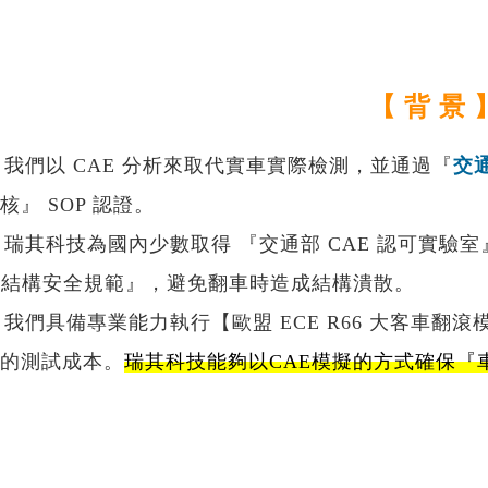
負載識別分析-True-Load
re...
【 背 景 
以 CAE 分析來取代實車實際檢測，並通過『
交
核』 SOP 認證。
科技為國內少數取得 『交通部 CAE 認可實驗室
6 結構安全規範』，避免翻車時造成結構潰散。
具備專業能力執行【歐盟 ECE R66 大客車翻
的測試成本。
瑞其科技能夠以CAE模擬的方式確保『