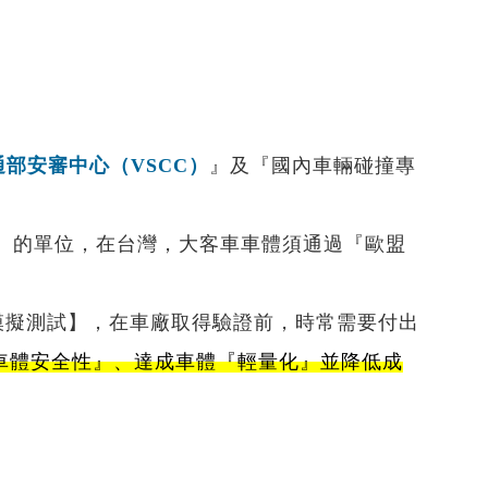
EDEM
台協助 Mirus 飛機座椅公司提升模擬與
建模效率
建物CFD風場分析｜AcuSolve
從 AI 到軌道丨塑造航太未來的 5 大熱
捷運月台門強度分析｜HyperWorks
門議題
戶外藝術結構強度分析｜
】
AI 賦能流體模擬丨從虛擬風洞到智慧
HyperWorks
設計的實踐與案例
Read More...
通部安審中心（VSCC）
』及『國內車輛碰撞專
塑膠模具溫度場瞬態分析丨SimSolid
在汽車零部件開發中應用的可行性研究
及實踐丨SimSolid
』的單位，在台灣，大客車車體須通過『歐盟
耳機充電底座落摔模擬全流程解析｜
SimSolid
Read More...
滾模擬測試】，在車廠取得驗證前，時常需要付出
車體安全性』、達成車體『輕量化』並降低成