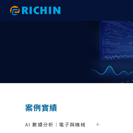
AI大數據分析
AI 數據分析｜電子與機械
HyperWorks 新版亮點
網格建
AI 數
RTC 研
Altair AI（ RapidMiner ）
以PhysicsAI預測重型吊鉤之結構強度
【2026.1】後處理全面升級：從複材
HyperW
以AI 
2025 
分析到互動式報告的效率革命
physicsA
術應用大
Altair physicsAI
以AI數據分析完成PCB鎖點位置最佳化
HyperM
｜ExpertAI
【2026.1】拓撲與變形工具全面升
以phys
2024 R
Altair ExpertAI
SimLab
級：效能提升與 FE Geometry 深度整
與AI技術
以AI數據分析準確地預測彈片應力｜
以AI數
Altair romAI
HyperV
合
physicsAI
結果｜phys
Knowledge Studio
HyperG
【2026.1】自動化與客製化：Python
AI數據分析之馬達性能預測｜
以AI數
API 與 GUI 工具包全面升級
Monarch
Motion
Knowledge Studio
ExpertAI
​計算流體力學分析
機構與
【2026.1】模型建構與組裝：從
AI數據分析之軸承破壞預測｜
汽車空調
Overlay Tool 到 PDM 整合全解析
案例實績
RapidMiner
physicsA
AcuSolve
Motion
【2026.1】Connectors 全面升級：
AI數據分析之機械手臂故障預測｜
以AI大
從自動化連接到 Fastener 的完整技術
nanoFluidX
Activat
RapidMiner
Knowledg
AI 數據分析｜電子與機械
解析
ultraFluidX
EDEM