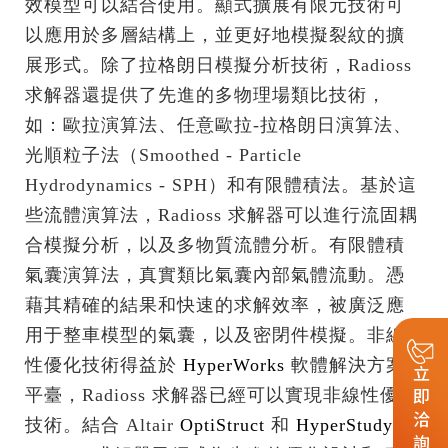
效模型可以結合使用。顯式擴展有限元技術可
以應用於多層結構上，並更好地模擬裂紋的擴
展形式。除了拉格朗日模擬分析技術，Radioss
求解器還提供了先進的多物理場類比技術，
如：歐拉演算法、任意歐拉-拉格朗日演算法、
光順粒子法（Smoothed - Particle
Hydrodynamics - SPH）和有限體積法。基於這
些流體演算法，Radioss 求解器可以進行流固耦
合模擬分析，以及多物質流體分析。有限體積
氣囊演算法，真實類比氣囊內部氣體流動。憑
藉其精確的結果和快速的求解效率，被廣泛應
用于整車模型的氣囊，以及密閉件模擬。非線
性優化技術得益於
HyperWorks
軟體解決方案
立即洽詢
平臺，Radioss 求解器已經可以實現非線性優化
技術。結合 Altair
OptiStruct
和
HyperStudy
，