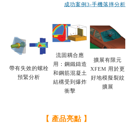
成功案例3-手機落摔分析
流固耦合應
擴展有限元
用：鋼鐵鑄造
帶有失效的螺栓
XFEM 用於更
和鋼筋混凝土
預緊分析
好地模擬裂紋
結構受到爆炸
擴展
衝擊
【 產品亮點 】