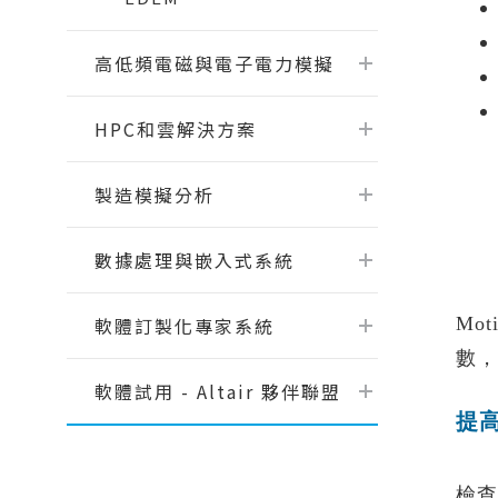
伺服器底板Topography最佳化專題
Read Mo
EDEM
課程
氣動釘槍擊發分析 ｜流固耦合
RapidMiner 基礎操作與應用案例
高低頻電磁與電子電力模擬
Read More...
半導體 - SimLab實體網格前處理課程
- 3/3
HPC和雲解決方案
半導體 - 參數最佳化應用課程 - 2/3
Read More...
製造模擬分析
數據處理與嵌入式系統
軟體訂製化專家系統
Mo
瑞其Youtube頻道
數，
軟體試用 - Altair 夥伴聯盟
【案例分享】SimLab｜PCB建模與熱
固耦合分析
提
【PSIM】認識PSIM的兩大應用：電
力電子、馬達驅動控制
檢查