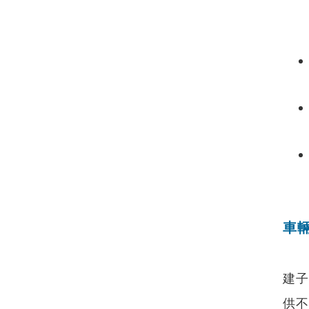
車
建子系
供不