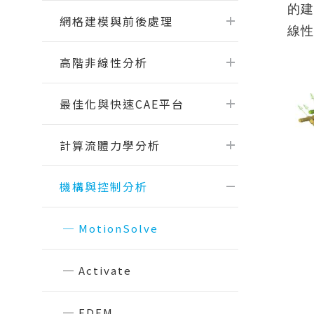
【2026.1】Physics AI Studio：從桌
的建
Flow Simulator
面到雲端的 CAE 機器學習工作流
網格建模與前後處理
線性
Virtual Wind Tunnel
【2026.1】Inspire Motion：設計師
ElectroFlo
與分析師的統一工作流程
高階非線性分析
【2026.1】Explicit Solver 與安全工
CAE｜機械產業
CAE｜
製造模擬分析
數據處
具全面升級
最佳化與快速CAE平台
HyperWorks 最新版 / 所有版次【硬
變壓器之CFD散熱效能分析
火箭整
Inspire Print3D
Embed
體規格需求】
化
應用於高壓大功率電力轉換器之磁性元
Inspire Extrude
​計算流體力學分析
Evolve
Read More...
件設計分析
電池包多
專題課程
多學科C
Inspire Form
Compos
5G基地台天線抗風分析
大客車翻滾撞
機構與控制分析
Inspire Cast
HyperWorks『前處理密技』
CAE 
電動輔助自行車之馬達設計分析｜
輪圈最
Inspire Mold
FluxMotor
電子業－AI與CAE的直球對決
結構分
機車車
Inspire PolyFoam
MotionSolve
馬達與驅控的整合分析｜FluxMotor x
HyperMesh二次開發專題課程
CFD流
汽車振
Inspire Studio
Flux
SimLab模型自動化應用
最佳化
起落架
Activate
縫紉機電控系統模擬｜Embed
OptiStruct Cohesive膠合分析全攻
機構運
複材無
馬達多學科最佳化設計｜Flux Motors
略
FSI耦
無人機流場
EDEM
Altair EDEM 在重錘破碎上的應用 ｜