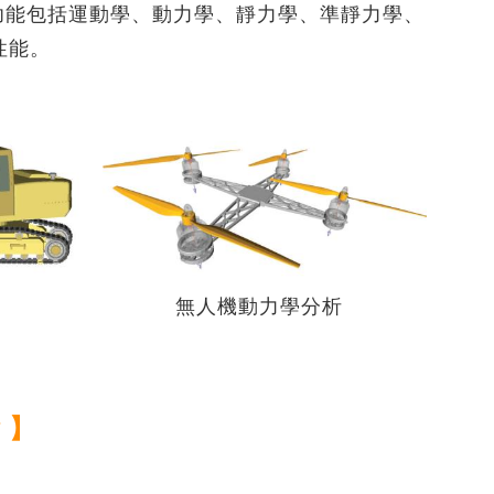
SimLab
Radioss GUI
分析功能包括運動學、動力學、靜力學、準靜力學、
PT協同開發)
PBS Professional
伺服器落摔分析 - 搭配瑞其科技
質量點分配
性能。
的快捷鍵
Altair Unlimited
HyperMesh客製化程式｜HyperMesh
Read More...
算法及應用
x Radioss x HyperStudy
Simulation Cloud Suite
數字化模擬管理平台
Read More...
CAE｜建築與其它產業
軟體試用 - Altair 夥伴聯盟
最佳化設計
以CFD優化地下停車場廢氣及新風管路
HyperWorks 學生版免費下載
通風效能
HyperWorks企業版免費試用
破解雞舍高溫死角｜CFD 模擬環控養
驗室
Altair 解決方案
計｜
Altair夥伴聯盟
雞場氣流優化策略
自動倉儲貨架系統 CAE 有限元素耐震
無人機動力學分析
基於 Altair SimSolid 的工業電子設
擬
r EDEM
分析
備隨機振動模擬
析
以建築物CFD風場模擬分析進行植栽選
協助 Cleveland Golf 打造次世代
用｜AcuSolve
HiBore XL 一號木丨HyperWorks
大型自動倉儲設備之結構強度分析｜
天線方向圖近場與遠場轉換方法｜
 】
SimSolid
Feko
廢氣洗滌塔水滴分析｜AcuSolve x
成功案例｜Altair Unlimited 整合平