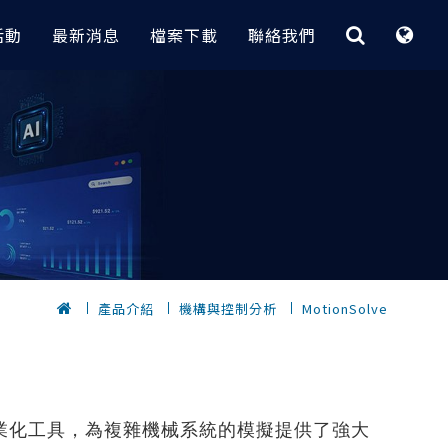
活動
最新消息
檔案下載
聯絡我們
最佳化與快速CAE平台
CAE｜電子業
客製化程式
據分析
 實務案例
HyperStudy
大功率變壓器電磁場分析 | Flux
【RI_Program】 技術重點與介紹
節炎｜
OptiStruct
無線電力傳輸設備電磁場分析 | Flux
【 瑞其獨家 客製化程式 】
轉換全攻略
HyperMesh 二次開發卡關？
Inspire
電漿清洗機多孔板流量分析
低代碼 GUI 組裝工具 3 步到位
計｜
，
SimSolid
包材落摔CAE分析與拓樸最佳化設計
的元件選
AI 數據挖掘工具 x 製程最佳化實務
｜Radioss
｜
快速建立複合材料
電子產品快速建模密技｜HyperMesh
產品介紹
機構與控制分析
MotionSolve
？從馬達量
【 瑞其獨家 客製化程式 】
擬
HPC和雲解決方案
PCB建模與熱固耦合分析案例｜
優化的完整流程
位｜
自動完成Abaqus part instance架構｜
SimLab x OptiStruct
完成重複零件
HyperMesh
Altair One（ I I ）
鍵盤CAE快速組裝與落摔分析｜
dMiner
自動螺栓組裝
SimLab x Radioss
Altair One ( I )
密技公開
OptiStruct GUI
化的專業化工具，為複雜機械系統的模擬提供了強大
10倍速完成滑鼠複雜模型CAE建模｜
PBS Works
發技術 (支