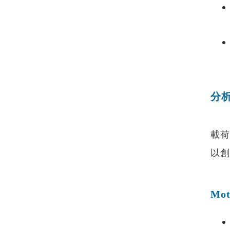
分
載荷
以創
Mo