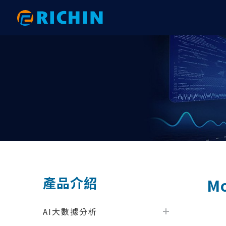
AI大數據分析
AI 數據分析｜電子與機械
HyperWorks 新版亮點
網格建
AI 數
RTC 研
Altair AI（ RapidMiner ）
以PhysicsAI預測重型吊鉤之結構強度
【2026.1】後處理全面升級：從複材
HyperW
以AI 
2025 
分析到互動式報告的效率革命
physicsA
術應用大
Altair physicsAI
以AI數據分析完成PCB鎖點位置最佳化
HyperM
｜ExpertAI
【2026.1】拓撲與變形工具全面升
以phys
2024 R
Altair ExpertAI
SimLab
級：效能提升與 FE Geometry 深度整
與AI技術
以AI數據分析準確地預測彈片應力｜
以AI數
Altair romAI
HyperV
合
physicsAI
結果｜phys
Knowledge Studio
HyperG
【2026.1】自動化與客製化：Python
AI數據分析之馬達性能預測｜
以AI數
API 與 GUI 工具包全面升級
Monarch
Motion
Knowledge Studio
ExpertAI
​計算流體力學分析
機構與
【2026.1】模型建構與組裝：從
AI數據分析之軸承破壞預測｜
汽車空調
Overlay Tool 到 PDM 整合全解析
產品介紹
Mo
RapidMiner
physicsA
AcuSolve
Motion
【2026.1】Connectors 全面升級：
AI數據分析之機械手臂故障預測｜
以AI大
從自動化連接到 Fastener 的完整技術
nanoFluidX
Activat
RapidMiner
Knowledg
AI大數據分析
解析
......
ultraFluidX
EDEM