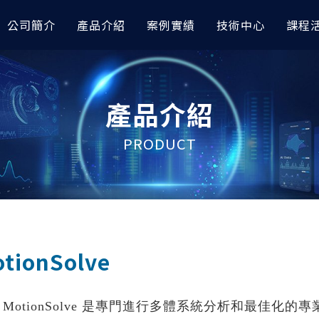
公司簡介
產品介紹
案例實績
技術中心
課程
模與前後處理
據分析｜車輛與航太
討會
高階非線性分析
AI 數據分析｜其他應用
技術專欄
產品介紹
orks
完成『預測輪圈應力』｜
RTC 技術亮點整理｜CAE與AI技
OptiStruct
以 AI 進行空調性能之大數
AI 圖像智能識別工具展示 x
I
會
esh
Radioss
以AI數據分析預測退化性關
如何讓 Abaqus 無縫接軌
PRODUCT
icsAI 預測EV水冷散熱器性能
TC 技術亮點整理｜Altair CAE
RapidMiner
OptiStruct：非線性分析
AMDC材料數據中心
應用大會
據分析模型預測自行車前叉CAE
以AI完成水泥配方最佳化設
如何在多級電力轉換系統中
iew
HyperLife
icsAI
RapidMiner
利用『模擬自動化』解決複雜
raph
ESAComp
型難題？
據分析進行車架多維度最佳化｜
金屬加工缺陷之AI圖像分類
View
Multiscale Designer
RapidMiner
無人機結構振動分析怎麼做
控制分析
高低頻電磁與電子電力模
測到 HyperWorks 結構
管路CFD流場預測｜
金屬加工缺陷之AI識別與定
tionSolve
I
RapidMiner
HyperMesh運用AI快速
Solve
PSIM
建模
數據模型預測車架結構應力｜
以AI進行飲料銷售預測｜Rapi
e
Flux
e Studio
HyperWorks 三大前處理
.
MotionSolve 是專門進行多體系統分析和最佳
FluxMotor
Hypermesh 2026 二次開