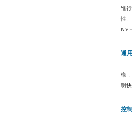
進行
性。
NV
通
樣，
明快
控
Mo