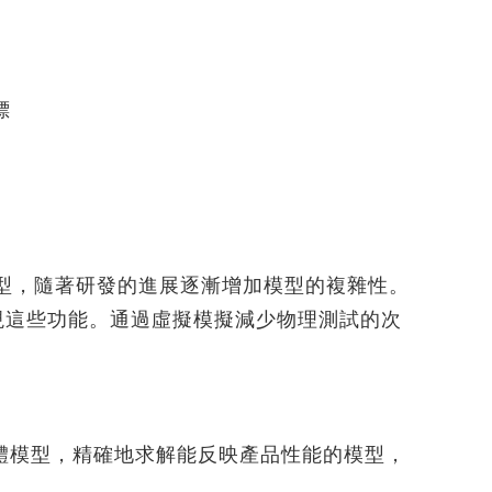
EDEM
台協助 Mirus 飛機座椅公司提升模擬與
建模效率
建物CFD風場分析｜AcuSolve
從 AI 到軌道丨塑造航太未來的 5 大熱
捷運月台門強度分析｜HyperWorks
門議題
戶外藝術結構強度分析｜
標
AI 賦能流體模擬丨從虛擬風洞到智慧
HyperWorks
設計的實踐與案例
Read More...
塑膠模具溫度場瞬態分析丨SimSolid
在汽車零部件開發中應用的可行性研究
】
及實踐丨SimSolid
耳機充電底座落摔模擬全流程解析｜
SimSolid
型，隨著研發的進展逐漸增加模型的複雜性。
Read More...
來實現這些功能。通過虛擬模擬減少物理測試的次
題的多體模型，精確地求解能反映產品性能的模型，