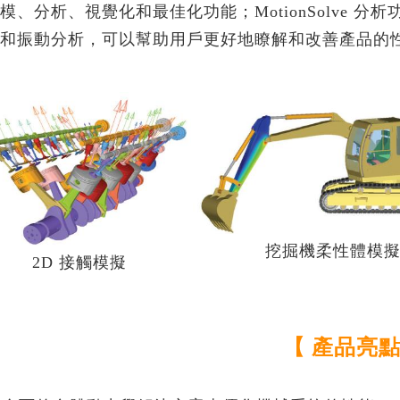
模、分析、視覺化和最佳化功能；MotionSolve 
援Python API，以Chat G
PollEx
和振動分析，可以幫助用戶更好地瞭解和改善產品的
10個Hypermesh最常用
Feko
10個常用的AI機器學習演
WinProp
實例
WRAP
車輛與航太
CAE｜運動與醫療
Read More...
理與嵌入式系統
軟體訂製化專家系統
流罩鎖固方式之間隙分析與最佳
牙齒骨釘結構之強度分析與
Tailored Solutions
自行車CAE分析(EN法規)
MDOD
物理場CAE分析
AE分析
法規測試 & CAE虛擬實
自行車架複材疊層最佳化設
e
NVHD
擊 ( ECE R66 )
OptiStruct
SnRD
模擬分析介紹
CAE虛擬實驗室
挖掘機柔性體模
佳化分析
分析藥片壓製缺陷問題｜Altai
2D 接觸模擬
析
ECE R66-01 大客車翻覆分
架之振動與疲勞耐久
場分析
腳踏車EN14766
動及疲勞耐久
設計
曲柄軸EN14766:2005
收放與控制分析
【 產品亮點
動分析
座墊與座桿靜力及疲勞分析
人機流固耦合分析
合分析
輪圈CNS7135
入力分析-True-load負載