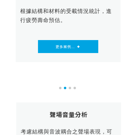
 、
根據結構和材料的受載情況統計，進
以
衝擊
行疲勞壽命預估。
輕
、
更多案例...
◆
聲場音量分析
流
根
考慮結構與音波耦合之聲場表現，可