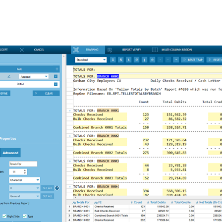
負載識別分析-True-Load
re...