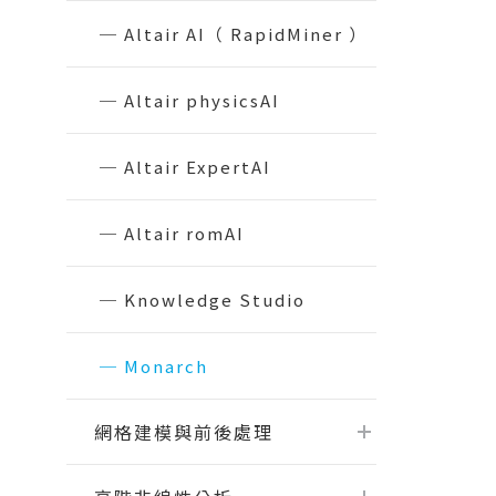
【2026.1】Physics AI Studio：從桌
Flow Simulator
面到雲端的 CAE 機器學習工作流
Altair AI（ RapidMiner ）
Virtual Wind Tunnel
【2026.1】Inspire Motion：設計師
ElectroFlo
與分析師的統一工作流程
Altair physicsAI
【2026.1】Explicit Solver 與安全工
CAE｜機械產業
CAE｜
製造模擬分析
數據處
具全面升級
Altair ExpertAI
HyperWorks 最新版 / 所有版次【硬
變壓器之CFD散熱效能分析
火箭整
Inspire Print3D
Embed
體規格需求】
化
應用於高壓大功率電力轉換器之磁性元
Inspire Extrude
Evolve
Read More...
Altair romAI
件設計分析
電池包多
專題課程
多學科C
Inspire Form
Compos
5G基地台天線抗風分析
大客車翻滾撞
Inspire Cast
Knowledge Studio
HyperWorks『前處理密技』
CAE 
電動輔助自行車之馬達設計分析｜
輪圈最
Inspire Mold
FluxMotor
電子業－AI與CAE的直球對決
結構分
機車車
Inspire PolyFoam
Monarch
馬達與驅控的整合分析｜FluxMotor x
HyperMesh二次開發專題課程
CFD流
汽車振
Inspire Studio
Flux
SimLab模型自動化應用
最佳化
起落架
縫紉機電控系統模擬｜Embed
網格建模與前後處理
OptiStruct Cohesive膠合分析全攻
機構運
複材無
馬達多學科最佳化設計｜Flux Motors
略
FSI耦
無人機流場
Altair EDEM 在重錘破碎上的應用 ｜