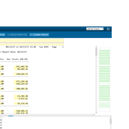
EDEM
台協助 Mirus 飛機座椅公司提升模擬與
建模效率
建物CFD風場分析｜AcuSolve
從 AI 到軌道丨塑造航太未來的 5 大熱
捷運月台門強度分析｜HyperWorks
門議題
戶外藝術結構強度分析｜
AI 賦能流體模擬丨從虛擬風洞到智慧
HyperWorks
設計的實踐與案例
Read More...
塑膠模具溫度場瞬態分析丨SimSolid
在汽車零部件開發中應用的可行性研究
及實踐丨SimSolid
耳機充電底座落摔模擬全流程解析｜
SimSolid
Read More...