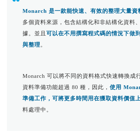
援Python API，以Chat G
PollEx
Monarch 是一款能快速、有效的整理大量
10個Hypermesh最常用
Feko
多個資料來源，包含結構化和非結構化資料
10個常用的AI機器學習演
WinProp
實例
據。並且
可以在不用撰寫程式碼的情況下做
WRAP
車輛與航太
CAE｜運動與醫療
Read More...
理與嵌入式系統
軟體訂製化專家系統
與整理
。
流罩鎖固方式之間隙分析與最佳
牙齒骨釘結構之強度分析與
Tailored Solutions
自行車CAE分析(EN法規)
MDOD
物理場CAE分析
AE分析
法規測試 & CAE虛擬實
自行車架複材疊層最佳化設
e
NVHD
Monarch 可以將不同的資料格式快速轉換
擊 ( ECE R66 )
OptiStruct
SnRD
模擬分析介紹
CAE虛擬實驗室
資料準備功能超過 80 種，因此，
使用 Mon
佳化分析
分析藥片壓製缺陷問題｜Altai
析
ECE R66-01 大客車翻覆分
架之振動與疲勞耐久
準備工作，可將更多時間用在獲取資料價值
場分析
腳踏車EN14766
動及疲勞耐久
料處理中。
設計
曲柄軸EN14766:2005
收放與控制分析
動分析
座墊與座桿靜力及疲勞分析
人機流固耦合分析
合分析
輪圈CNS7135
入力分析-True-load負載