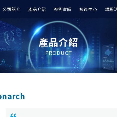
公司簡介
產品介紹
案例實績
技術中心
課程
模與前後處理
據分析｜車輛與航太
討會
高階非線性分析
AI 數據分析｜其他應用
技術專欄
產品介紹
orks
完成『預測輪圈應力』｜
RTC 技術亮點整理｜CAE與AI技
OptiStruct
以 AI 進行空調性能之大數
AI 圖像智能識別工具展示 x
I
會
esh
Radioss
以AI數據分析預測退化性關
如何讓 Abaqus 無縫接軌
PRODUCT
icsAI 預測EV水冷散熱器性能
TC 技術亮點整理｜Altair CAE
RapidMiner
OptiStruct：非線性分析
AMDC材料數據中心
應用大會
據分析模型預測自行車前叉CAE
以AI完成水泥配方最佳化設
如何在多級電力轉換系統中
iew
HyperLife
icsAI
RapidMiner
利用『模擬自動化』解決複雜
raph
ESAComp
型難題？
據分析進行車架多維度最佳化｜
金屬加工缺陷之AI圖像分類
View
Multiscale Designer
RapidMiner
無人機結構振動分析怎麼做
控制分析
高低頻電磁與電子電力模
測到 HyperWorks 結構
管路CFD流場預測｜
金屬加工缺陷之AI識別與定
onarch
I
RapidMiner
HyperMesh運用AI快速
Solve
PSIM
建模
數據模型預測車架結構應力｜
以AI進行飲料銷售預測｜Rapi
e
Flux
e Studio
HyperWorks 三大前處理
FluxMotor
Hypermesh 2026 二次開