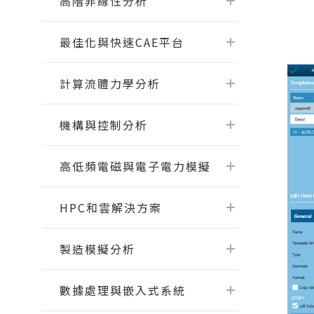
高階非線性分析
伺服器底板Topography最佳化專題
Read Mo
EDEM
課程
氣動釘槍擊發分析 ｜流固耦合
RapidMiner 基礎操作與應用案例
最佳化與快速CAE平台
......
Read More...
半導體 - SimLab實體網格前處理課程
- 3/3
​計算流體力學分析
半導體 - 參數最佳化應用課程 - 2/3
Read More...
機構與控制分析
高低頻電磁與電子電力模擬
HPC和雲解決方案
瑞其Youtube頻道
製造模擬分析
【案例分享】SimLab｜PCB建模與熱
固耦合分析
【PSIM】認識PSIM的兩大應用：電
數據處理與嵌入式系統
力電子、馬達驅動控制