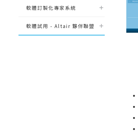
【AI大數據分析】系列 1：AI解密一次
軟體訂製化專家系統
說給你聽
【AI大數據分析】系列 2 ：馬達穩態
軟體試用 - Altair 夥伴聯盟
性能預測
【AI大數據分析】系列 3 ：馬達轉子
溫度預測
【AI大數據分析】系列 4：傳統與AI預
測模型之比較ROM與romAI
【AI大數據分析】系列 7：神奇的三維
最佳化分析技術｜Altair ExpertAI
【AI大數據分析】系列 8：以AI神奇的
預測CAE結果｜Altair PhysicsAI
【nanoFluidX 】Altair nanoFluidX
CFD功能介紹
Read More...