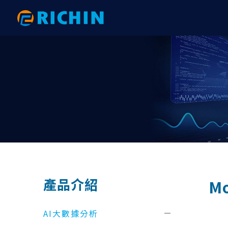
AI大數據分析
AI 數據分析｜電子與機械
HyperWorks 新版亮點
網格建
AI 數
RTC 研
Altair AI（ RapidMiner ）
以PhysicsAI預測重型吊鉤之結構強度
【2026.1】後處理全面升級：從複材
HyperW
以AI 
2025 
分析到互動式報告的效率革命
physicsA
術應用大
Altair physicsAI
以AI數據分析完成PCB鎖點位置最佳化
HyperM
｜ExpertAI
【2026.1】拓撲與變形工具全面升
以phys
2024 R
Altair ExpertAI
SimLab
級：效能提升與 FE Geometry 深度整
與AI技術
以AI數據分析準確地預測彈片應力｜
以AI數
Altair romAI
HyperV
合
physicsAI
結果｜phys
Knowledge Studio
HyperG
【2026.1】自動化與客製化：Python
AI數據分析之馬達性能預測｜
以AI數
API 與 GUI 工具包全面升級
Monarch
Motion
Knowledge Studio
ExpertAI
​計算流體力學分析
機構與
【2026.1】模型建構與組裝：從
AI數據分析之軸承破壞預測｜
汽車空調
Overlay Tool 到 PDM 整合全解析
產品介紹
M
RapidMiner
physicsA
AcuSolve
Motion
【2026.1】Connectors 全面升級：
AI數據分析之機械手臂故障預測｜
以AI大
從自動化連接到 Fastener 的完整技術
nanoFluidX
Activat
RapidMiner
Knowledg
AI大數據分析
解析
ultraFluidX
EDEM