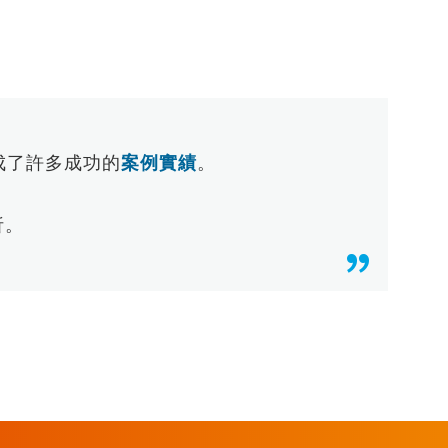
成了許多成功的
案例實績
。
析。