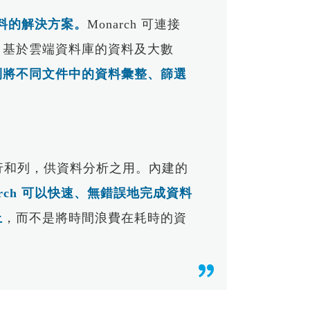
SimLab
Radioss GUI
PT協同開發)
PBS Professional
伺服器落摔分析 - 搭配瑞其科技
質量點分配
資料的解決方案。
Monarch 可連接
的快捷鍵
Altair Unlimited
HyperMesh客製化程式｜HyperMesh
Read More...
、基於雲端資料庫的資料及大數
算法及應用
x Radioss x HyperStudy
Simulation Cloud Suite
數字化模擬管理平台
Read More...
到將不同文件中的資料彙整、篩選
CAE｜建築與其它產業
軟體試用 - Altair 夥伴聯盟
最佳化設計
以CFD優化地下停車場廢氣及新風管路
HyperWorks 學生版免費下載
通風效能
HyperWorks企業版免費試用
破解雞舍高溫死角｜CFD 模擬環控養
驗室
Altair 解決方案
計｜
Altair夥伴聯盟
成行和列，供資料分析之用。內建的
雞場氣流優化策略
自動倉儲貨架系統 CAE 有限元素耐震
基於 Altair SimSolid 的工業電子設
arch 可以快速、無錯誤地完成資料
r EDEM
分析
備隨機振動模擬
析
上
，而不是將時間浪費在耗時的資
以建築物CFD風場模擬分析進行植栽選
協助 Cleveland Golf 打造次世代
用｜AcuSolve
HiBore XL 一號木丨HyperWorks
大型自動倉儲設備之結構強度分析｜
天線方向圖近場與遠場轉換方法｜
SimSolid
Feko
廢氣洗滌塔水滴分析｜AcuSolve x
成功案例｜Altair Unlimited 整合平