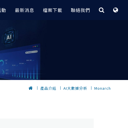
活動
最新消息
檔案下載
聯絡我們
最佳化與快速CAE平台
CAE｜電子業
客製化程式
據分析
 實務案例
HyperStudy
大功率變壓器電磁場分析 | Flux
【RI_Program】 技術重點與介紹
節炎｜
OptiStruct
無線電力傳輸設備電磁場分析 | Flux
【 瑞其獨家 客製化程式 】
轉換全攻略
HyperMesh 二次開發卡關？
Inspire
電漿清洗機多孔板流量分析
低代碼 GUI 組裝工具 3 步到位
計｜
，
SimSolid
包材落摔CAE分析與拓樸最佳化設計
的元件選
AI 數據挖掘工具 x 製程最佳化實務
｜Radioss
｜
快速建立複合材料
電子產品快速建模密技｜HyperMesh
產品介紹
AI大數據分析
Monarch
？從馬達量
【 瑞其獨家 客製化程式 】
擬
HPC和雲解決方案
PCB建模與熱固耦合分析案例｜
優化的完整流程
位｜
自動完成Abaqus part instance架構｜
SimLab x OptiStruct
完成重複零件
HyperMesh
Altair One（ I I ）
鍵盤CAE快速組裝與落摔分析｜
dMiner
自動螺栓組裝
SimLab x Radioss
Altair One ( I )
密技公開
OptiStruct GUI
10倍速完成滑鼠複雜模型CAE建模｜
PBS Works
發技術 (支