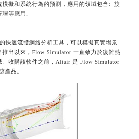
SimLab
Radioss GUI
模擬和系統行為的預測，應用的領域包含: 旋
PT協同開發)
PBS Professional
伺服器落摔分析 - 搭配瑞其科技
質量點分配
管理等應用。
的快捷鍵
Altair Unlimited
HyperMesh客製化程式｜HyperMesh
Read More...
算法及應用
x Radioss x HyperStudy
Simulation Cloud Suite
數字化模擬管理平台
Read More...
CAE｜建築與其它產業
軟體試用 - Altair 夥伴聯盟
空發動機的快速流體網絡分析工具，可以模擬真實場景
，Flow Simulator 一直致力於復雜熱
最佳化設計
以CFD優化地下停車場廢氣及新風管路
HyperWorks 學生版免費下載
通風效能
之前，Altair 是 Flow Simulator
HyperWorks企業版免費試用
破解雞舍高溫死角｜CFD 模擬環控養
供該產品。
驗室
Altair 解決方案
計｜
Altair夥伴聯盟
雞場氣流優化策略
自動倉儲貨架系統 CAE 有限元素耐震
基於 Altair SimSolid 的工業電子設
r EDEM
分析
備隨機振動模擬
析
以建築物CFD風場模擬分析進行植栽選
協助 Cleveland Golf 打造次世代
用｜AcuSolve
HiBore XL 一號木丨HyperWorks
大型自動倉儲設備之結構強度分析｜
天線方向圖近場與遠場轉換方法｜
SimSolid
Feko
廢氣洗滌塔水滴分析｜AcuSolve x
成功案例｜Altair Unlimited 整合平