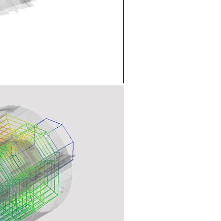
EDEM
台協助 Mirus 飛機座椅公司提升模擬與
建模效率
建物CFD風場分析｜AcuSolve
從 AI 到軌道丨塑造航太未來的 5 大熱
捷運月台門強度分析｜HyperWorks
門議題
戶外藝術結構強度分析｜
AI 賦能流體模擬丨從虛擬風洞到智慧
HyperWorks
設計的實踐與案例
Read More...
塑膠模具溫度場瞬態分析丨SimSolid
在汽車零部件開發中應用的可行性研究
及實踐丨SimSolid
耳機充電底座落摔模擬全流程解析｜
SimSolid
Read More...