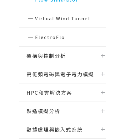
伺服器底板Topography最佳化專題
Read Mo
EDEM
課程
氣動釘槍擊發分析 ｜流固耦合
RapidMiner 基礎操作與應用案例
Virtual Wind Tunnel
Read More...
半導體 - SimLab實體網格前處理課程
- 3/3
ElectroFlo
半導體 - 參數最佳化應用課程 - 2/3
Read More...
機構與控制分析
高低頻電磁與電子電力模擬
HPC和雲解決方案
瑞其Youtube頻道
製造模擬分析
【案例分享】SimLab｜PCB建模與熱
固耦合分析
【PSIM】認識PSIM的兩大應用：電
數據處理與嵌入式系統
力電子、馬達驅動控制