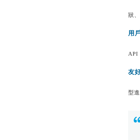
蒙
狀、
用
能夠
AP
友
用於
型進