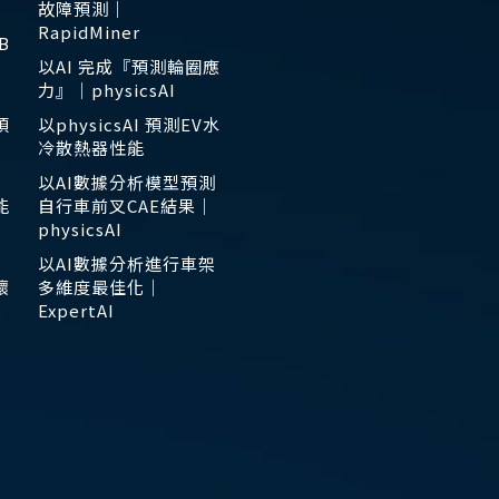
故障預測｜
RapidMiner
B
以AI 完成『預測輪圈應
力』｜physicsAI
預
以physicsAI 預測EV水
冷散熱器性能
以AI數據分析模型預測
能
自行車前叉CAE結果｜
physicsAI
以AI數據分析進行車架
壞
多維度最佳化｜
ExpertAI