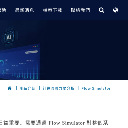
活動
最新消息
檔案下載
聯絡我們
最佳化與快速CAE平台
CAE｜電子業
客製化程式
據分析
 實務案例
HyperStudy
大功率變壓器電磁場分析 | Flux
【RI_Program】 技術重點與介紹
節炎｜
OptiStruct
無線電力傳輸設備電磁場分析 | Flux
【 瑞其獨家 客製化程式 】
轉換全攻略
HyperMesh 二次開發卡關？
Inspire
電漿清洗機多孔板流量分析
低代碼 GUI 組裝工具 3 步到位
計｜
，
SimSolid
包材落摔CAE分析與拓樸最佳化設計
的元件選
AI 數據挖掘工具 x 製程最佳化實務
｜Radioss
｜
快速建立複合材料
電子產品快速建模密技｜HyperMesh
產品介紹
​計算流體力學分析
Flow Simulator
？從馬達量
【 瑞其獨家 客製化程式 】
擬
HPC和雲解決方案
PCB建模與熱固耦合分析案例｜
優化的完整流程
位｜
自動完成Abaqus part instance架構｜
SimLab x OptiStruct
完成重複零件
HyperMesh
Altair One（ I I ）
鍵盤CAE快速組裝與落摔分析｜
dMiner
自動螺栓組裝
SimLab x Radioss
Altair One ( I )
密技公開
OptiStruct GUI
需要通過 Flow Simulator 對整個系
10倍速完成滑鼠複雜模型CAE建模｜
PBS Works
發技術 (支