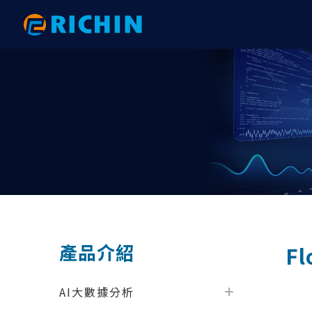
AI大數據分析
AI 數據分析｜電子與機械
HyperWorks 新版亮點
網格建
AI 數
RTC 研
Altair AI（ RapidMiner ）
以PhysicsAI預測重型吊鉤之結構強度
【2026.1】後處理全面升級：從複材
HyperW
以AI 
2025 
分析到互動式報告的效率革命
physicsA
術應用大
Altair physicsAI
以AI數據分析完成PCB鎖點位置最佳化
HyperM
｜ExpertAI
【2026.1】拓撲與變形工具全面升
以phys
2024 R
Altair ExpertAI
SimLab
級：效能提升與 FE Geometry 深度整
與AI技術
以AI數據分析準確地預測彈片應力｜
以AI數
Altair romAI
HyperV
合
physicsAI
結果｜phys
Knowledge Studio
HyperG
【2026.1】自動化與客製化：Python
AI數據分析之馬達性能預測｜
以AI數
API 與 GUI 工具包全面升級
Monarch
Motion
Knowledge Studio
ExpertAI
​計算流體力學分析
機構與
【2026.1】模型建構與組裝：從
AI數據分析之軸承破壞預測｜
汽車空調
Overlay Tool 到 PDM 整合全解析
產品介紹
Fl
RapidMiner
physicsA
AcuSolve
Motion
【2026.1】Connectors 全面升級：
AI數據分析之機械手臂故障預測｜
以AI大
從自動化連接到 Fastener 的完整技術
nanoFluidX
Activat
RapidMiner
Knowledg
AI大數據分析
解析
ultraFluidX
EDEM