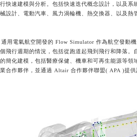
行快速建模與分析。包括快速迭代概念設計，以及系統
援Python API，以Chat G
PollEx
械設計、電動汽車、風力渦輪機、熱交換器、以及熱
10個Hypermesh最常用
Feko
10個常用的AI機器學習演
WinProp
實例
WRAP
車輛與航太
CAE｜運動與醫療
Read More...
理與嵌入式系統
軟體訂製化專家系統
通用電氣航空開發的 Flow Simulator 作為航
個飛行週期的情況，包括從跑道起飛到飛行和降落。自推出以來
流罩鎖固方式之間隙分析與最佳
牙齒骨釘結構之強度分析與
Tailored Solutions
的簡化建模，包括醫療保健、機車和可再生能源等領域。收購該軟件
自行車CAE分析(EN法規)
MDOD
物理場CAE分析
業合作夥伴，並通過 Altair 合作夥伴聯盟( APA )提
AE分析
法規測試 & CAE虛擬實
自行車架複材疊層最佳化設
e
NVHD
擊 ( ECE R66 )
OptiStruct
SnRD
模擬分析介紹
CAE虛擬實驗室
佳化分析
分析藥片壓製缺陷問題｜Altai
析
ECE R66-01 大客車翻覆分
架之振動與疲勞耐久
場分析
腳踏車EN14766
動及疲勞耐久
設計
曲柄軸EN14766:2005
收放與控制分析
動分析
座墊與座桿靜力及疲勞分析
人機流固耦合分析
合分析
輪圈CNS7135
入力分析-True-load負載