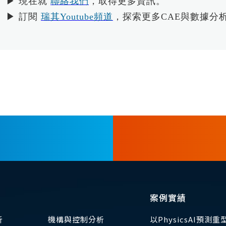
▶ 現在就
聯絡我們
，取得更多資訊。
▶ 訂閱
瑞其Youtube頻道
，探索更多CAE與數據分
案例實績
析
機構與控制分析
以PhysicsAI預測重