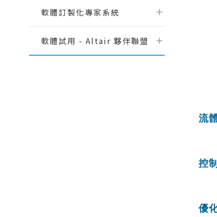
【AI大數據分析】系列 1：AI解密一次
軟體訂製化專家系統
說給你聽
【AI大數據分析】系列 2 ：馬達穩態
軟體試用 - Altair 夥伴聯盟
性能預測
【AI大數據分析】系列 3 ：馬達轉子
溫度預測
【AI大數據分析】系列 4：傳統與AI預
測模型之比較ROM與romAI
【AI大數據分析】系列 7：神奇的三維
最佳化分析技術｜Altair ExpertAI
流
【AI大數據分析】系列 8：以AI神奇的
內
預測CAE結果｜Altair PhysicsAI
【nanoFluidX 】Altair nanoFluidX
控
CFD功能介紹
Read More...
PI
優