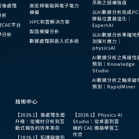
吊鉤之結構強度
前後處理
高低頻電磁與電子電力
模擬
以AI數據分析完成PC
分析
鎖點位置最佳化｜
HPC和雲解決方案
CAE平台
ExpertAI
製造模擬分析
學分析
以AI數據分析準確地
數據處理與嵌入式系統
測彈片應力｜
physicsAI
AI數據分析之馬達性
預測｜Knowledge
Studio
AI數據分析之軸承破
預測｜RapidMiner
技術中心
【2026.1】後處理全面
【2026.1】Physics AI
升級：從複材分析到互
Studio：從桌面到雲
動式報告的效率革命
端的 CAE 機器學習工
作流
【2026.1】拓撲與變形