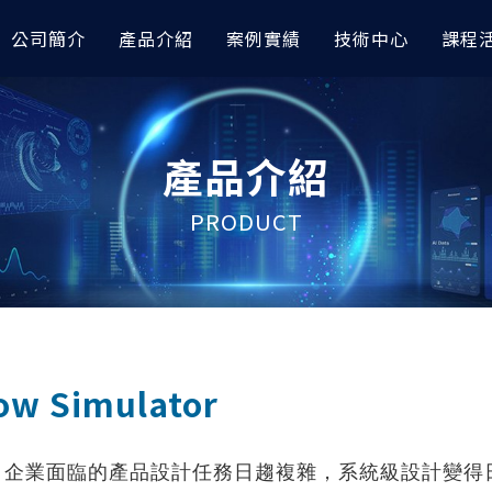
公司簡介
產品介紹
案例實績
技術中心
課程
模與前後處理
據分析｜車輛與航太
討會
高階非線性分析
AI 數據分析｜其他應用
技術專欄
產品介紹
orks
完成『預測輪圈應力』｜
RTC 技術亮點整理｜CAE與AI技
OptiStruct
以 AI 進行空調性能之大數
AI 圖像智能識別工具展示 x
I
會
esh
Radioss
以AI數據分析預測退化性關
如何讓 Abaqus 無縫接軌
PRODUCT
icsAI 預測EV水冷散熱器性能
TC 技術亮點整理｜Altair CAE
RapidMiner
OptiStruct：非線性分析
AMDC材料數據中心
應用大會
據分析模型預測自行車前叉CAE
以AI完成水泥配方最佳化設
如何在多級電力轉換系統中
iew
HyperLife
icsAI
RapidMiner
利用『模擬自動化』解決複雜
raph
ESAComp
型難題？
據分析進行車架多維度最佳化｜
金屬加工缺陷之AI圖像分類
View
Multiscale Designer
RapidMiner
無人機結構振動分析怎麼做
控制分析
高低頻電磁與電子電力模
測到 HyperWorks 結構
管路CFD流場預測｜
金屬加工缺陷之AI識別與定
ow Simulator
I
RapidMiner
HyperMesh運用AI快速
Solve
PSIM
建模
數據模型預測車架結構應力｜
以AI進行飲料銷售預測｜Rapi
e
Flux
e Studio
HyperWorks 三大前處理
企業面臨的產品設計任務日趨複雜，系統級設計變得日益重要。
FluxMotor
Hypermesh 2026 二次開