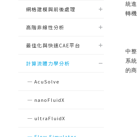
【2026.1】Physics AI Studio：從桌
統進
Flow Simulator
面到雲端的 CAE 機器學習工作流
網格建模與前後處理
轉機
Virtual Wind Tunnel
【2026.1】Inspire Motion：設計師
ElectroFlo
與分析師的統一工作流程
高階非線性分析
【2026.1】Explicit Solver 與安全工
CAE｜機械產業
CAE｜
製造模擬分析
數據處
具全面升級
最佳化與快速CAE平台
HyperWorks 最新版 / 所有版次【硬
中整
變壓器之CFD散熱效能分析
火箭整
Inspire Print3D
Embed
體規格需求】
化
系統
應用於高壓大功率電力轉換器之磁性元
Inspire Extrude
​計算流體力學分析
Evolve
Read More...
件設計分析
電池包多
的商
專題課程
多學科C
Inspire Form
Compos
5G基地台天線抗風分析
大客車翻滾撞
Inspire Cast
AcuSolve
HyperWorks『前處理密技』
CAE 
電動輔助自行車之馬達設計分析｜
輪圈最
Inspire Mold
FluxMotor
電子業－AI與CAE的直球對決
結構分
機車車
Inspire PolyFoam
nanoFluidX
馬達與驅控的整合分析｜FluxMotor x
HyperMesh二次開發專題課程
CFD流
汽車振
Inspire Studio
Flux
SimLab模型自動化應用
最佳化
起落架
縫紉機電控系統模擬｜Embed
ultraFluidX
OptiStruct Cohesive膠合分析全攻
機構運
複材無
馬達多學科最佳化設計｜Flux Motors
略
FSI耦
無人機流場
Altair EDEM 在重錘破碎上的應用 ｜
Flow Simulator