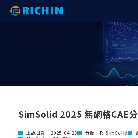
AI大數據分析
AI 數據分析｜電子與機械
HyperWorks 新版亮點
網格建
AI 數
RTC 研
Altair AI（ RapidMiner ）
以PhysicsAI預測重型吊鉤之結構強度
【2026.1】後處理全面升級：從複材
HyperW
以AI 
2025 
分析到互動式報告的效率革命
physicsA
術應用大
Altair physicsAI
以AI數據分析完成PCB鎖點位置最佳化
HyperM
｜ExpertAI
【2026.1】拓撲與變形工具全面升
以phys
2024 R
Altair ExpertAI
SimLab
級：效能提升與 FE Geometry 深度整
與AI技術
以AI數據分析準確地預測彈片應力｜
以AI數
Altair romAI
HyperV
合
physicsAI
結果｜phys
Knowledge Studio
HyperG
【2026.1】自動化與客製化：Python
AI數據分析之馬達性能預測｜
以AI數
API 與 GUI 工具包全面升級
Monarch
Motion
Knowledge Studio
ExpertAI
​計算流體力學分析
機構與
【2026.1】模型建構與組裝：從
AI數據分析之軸承破壞預測｜
汽車空調
Overlay Tool 到 PDM 整合全解析
SimSolid 2025 無網格CAE
RapidMiner
physicsA
AcuSolve
Motion
【2026.1】Connectors 全面升級：
AI數據分析之機械手臂故障預測｜
以AI大
從自動化連接到 Fastener 的完整技術
nanoFluidX
Activat
RapidMiner
Knowledg
解析
上課日期：2025-04-29
分類：R-SimSolid
ultraFluidX
EDEM