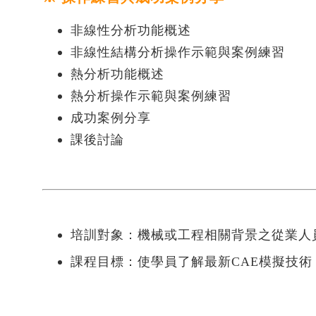
伺服器底板Topography最佳化專題
Read Mo
EDEM
課程
非線性分析功能概述
氣動釘槍擊發分析 ｜流固耦合
RapidMiner 基礎操作與應用案例
非線性結構分析操作示範與案例練習
Read More...
半導體 - SimLab實體網格前處理課程
- 3/3
熱分析功能概述
半導體 - 參數最佳化應用課程 - 2/3
熱分析操作示範與案例練習
Read More...
成功案例分享
課後討論
瑞其Youtube頻道
培訓對象：機械或工程相關背景之從業人
【案例分享】SimLab｜PCB建模與熱
課程目標：使學員了解最新CAE模擬技
固耦合分析
【PSIM】認識PSIM的兩大應用：電
力電子、馬達驅動控制