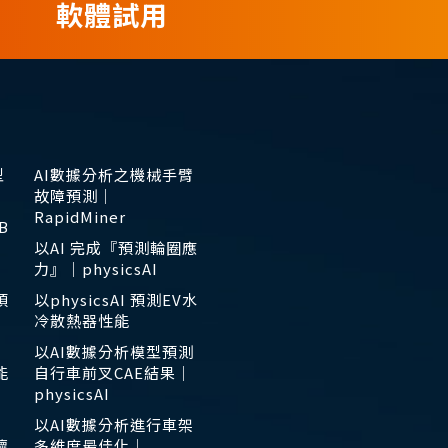
軟體試用
型
AI數據分析之機械手臂
故障預測｜
RapidMiner
B
以AI 完成『預測輪圈應
力』｜physicsAI
預
以physicsAI 預測EV水
冷散熱器性能
以AI數據分析模型預測
能
自行車前叉CAE結果｜
physicsAI
以AI數據分析進行車架
壞
多維度最佳化｜