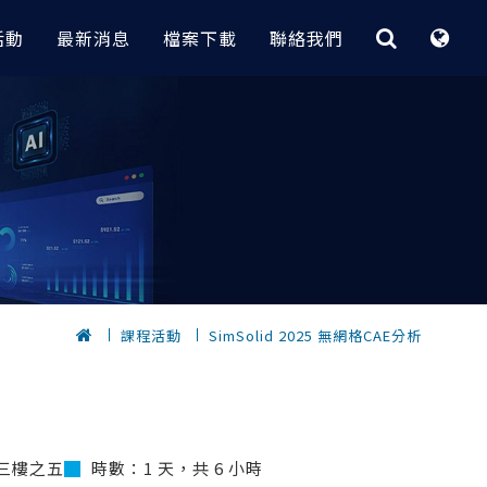
活動
最新消息
檔案下載
聯絡我們
最佳化與快速CAE平台
CAE｜電子業
客製化程式
據分析
 實務案例
HyperStudy
大功率變壓器電磁場分析 | Flux
【RI_Program】 技術重點與介紹
節炎｜
OptiStruct
無線電力傳輸設備電磁場分析 | Flux
【 瑞其獨家 客製化程式 】
轉換全攻略
HyperMesh 二次開發卡關？
Inspire
電漿清洗機多孔板流量分析
低代碼 GUI 組裝工具 3 步到位
計｜
，
SimSolid
包材落摔CAE分析與拓樸最佳化設計
的元件選
AI 數據挖掘工具 x 製程最佳化實務
｜Radioss
｜
快速建立複合材料
電子產品快速建模密技｜HyperMesh
課程活動
SimSolid 2025 無網格CAE分析
？從馬達量
【 瑞其獨家 客製化程式 】
擬
HPC和雲解決方案
PCB建模與熱固耦合分析案例｜
優化的完整流程
位｜
自動完成Abaqus part instance架構｜
SimLab x OptiStruct
完成重複零件
HyperMesh
Altair One（ I I ）
鍵盤CAE快速組裝與落摔分析｜
dMiner
自動螺栓組裝
SimLab x Radioss
Altair One ( I )
密技公開
OptiStruct GUI
三樓之五
時數：1 天，共 6 小時
10倍速完成滑鼠複雜模型CAE建模｜
PBS Works
發技術 (支