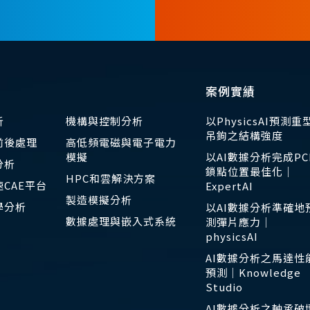
案例實績
析
機構與控制分析
以PhysicsAI預測重
吊鉤之結構強度
前後處理
高低頻電磁與電子電力
模擬
以AI數據分析完成PC
分析
鎖點位置最佳化｜
HPC和雲解決方案
CAE平台
ExpertAI
製造模擬分析
學分析
以AI數據分析準確地
數據處理與嵌入式系統
測彈片應力｜
physicsAI
AI數據分析之馬達性
預測｜Knowledge
Studio
AI數據分析之軸承破