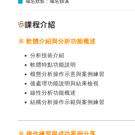
報名狀態：報名額滿
【2026.1】Physics AI Studio：從桌
Flow Simulator
面到雲端的 CAE 機器學習工作流
Virtual Wind Tunnel
【2026.1】Inspire Motion：設計師
課程介紹
ElectroFlo
與分析師的統一工作流程
【2026.1】Explicit Solver 與安全工
CAE｜機械產業
CAE｜
製造模擬分析
數據處
具全面升級
※ 軟體介紹與分析功能概述
HyperWorks 最新版 / 所有版次【硬
變壓器之CFD散熱效能分析
火箭整
Inspire Print3D
Embed
體規格需求】
分析技術介紹
化
應用於高壓大功率電力轉換器之磁性元
Inspire Extrude
Evolve
Read More...
軟體特點功能說明
件設計分析
電池包多
專題課程
多學科C
Inspire Form
Compos
模態分析操作示意與案例練習
5G基地台天線抗風分析
大客車翻滾撞
Inspire Cast
後處理功能說明與結果檢視
HyperWorks『前處理密技』
CAE 
電動輔助自行車之馬達設計分析｜
輪圈最
Inspire Mold
FluxMotor
電子業－AI與CAE的直球對決
線性分析功能概述
結構分
機車車
Inspire PolyFoam
馬達與驅控的整合分析｜FluxMotor x
HyperMesh二次開發專題課程
CFD流
結構分析操作示範與案例練習
汽車振
Inspire Studio
Flux
SimLab模型自動化應用
最佳化
起落架
縫紉機電控系統模擬｜Embed
OptiStruct Cohesive膠合分析全攻
機構運
複材無
馬達多學科最佳化設計｜Flux Motors
略
FSI耦
無人機流場
​​​​​​​※ 操作練習與成功案例分享
Altair EDEM 在重錘破碎上的應用 ｜