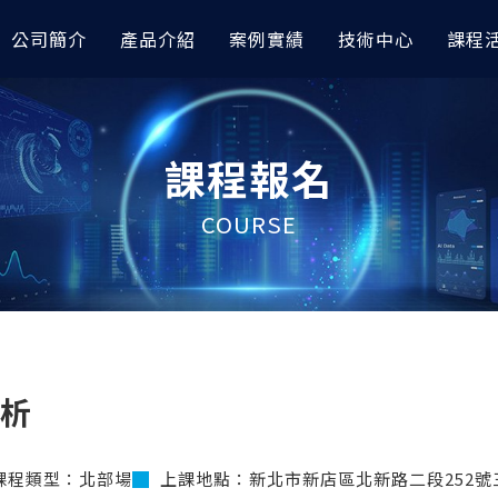
公司簡介
產品介紹
案例實績
技術中心
課程
模與前後處理
據分析｜車輛與航太
討會
高階非線性分析
AI 數據分析｜其他應用
技術專欄
課程報名
orks
完成『預測輪圈應力』｜
RTC 技術亮點整理｜CAE與AI技
OptiStruct
以 AI 進行空調性能之大數
AI 圖像智能識別工具展示 x
I
會
esh
Radioss
以AI數據分析預測退化性關
如何讓 Abaqus 無縫接軌
COURSE
icsAI 預測EV水冷散熱器性能
TC 技術亮點整理｜Altair CAE
RapidMiner
OptiStruct：非線性分析
AMDC材料數據中心
應用大會
據分析模型預測自行車前叉CAE
以AI完成水泥配方最佳化設
如何在多級電力轉換系統中
iew
HyperLife
icsAI
RapidMiner
利用『模擬自動化』解決複雜
raph
ESAComp
型難題？
據分析進行車架多維度最佳化｜
金屬加工缺陷之AI圖像分類
View
Multiscale Designer
RapidMiner
無人機結構振動分析怎麼做
控制分析
高低頻電磁與電子電力模
測到 HyperWorks 結構
管路CFD流場預測｜
金屬加工缺陷之AI識別與定
分析
I
RapidMiner
HyperMesh運用AI快速
Solve
PSIM
建模
數據模型預測車架結構應力｜
以AI進行飲料銷售預測｜Rapi
e
Flux
e Studio
HyperWorks 三大前處理
課程類型：北部場
上課地點：新北市新店區北新路二段252號
FluxMotor
Hypermesh 2026 二次開