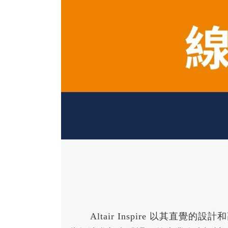
伺服器底板Topography最佳化專題
Read Mo
EDEM
課程
氣動釘槍擊發分析 ｜流固耦合
RapidMiner 基礎操作與應用案例
Read More...
半導體 - SimLab實體網格前處理課程
- 3/3
半導體 - 參數最佳化應用課程 - 2/3
Read More...
瑞其Youtube頻道
【案例分享】SimLab｜PCB建模與熱
固耦合分析
【PSIM】認識PSIM的兩大應用：電
Altair Inspire 以其直覺
力電子、馬達驅動控制