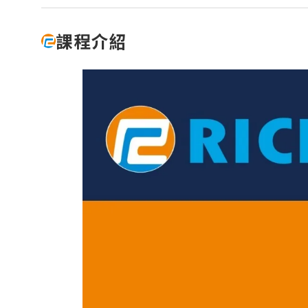
【2026.1】Physics AI Studio：從桌
Flow Simulator
面到雲端的 CAE 機器學習工作流
Virtual Wind Tunnel
課程介紹
【2026.1】Inspire Motion：設計師
ElectroFlo
與分析師的統一工作流程
【2026.1】Explicit Solver 與安全工
CAE｜機械產業
CAE｜
製造模擬分析
數據處
具全面升級
HyperWorks 最新版 / 所有版次【硬
變壓器之CFD散熱效能分析
火箭整
Inspire Print3D
Embed
體規格需求】
化
應用於高壓大功率電力轉換器之磁性元
Inspire Extrude
Evolve
Read More...
件設計分析
電池包多
專題課程
多學科C
Inspire Form
Compos
5G基地台天線抗風分析
大客車翻滾撞
Inspire Cast
HyperWorks『前處理密技』
CAE 
電動輔助自行車之馬達設計分析｜
輪圈最
Inspire Mold
FluxMotor
電子業－AI與CAE的直球對決
結構分
機車車
Inspire PolyFoam
馬達與驅控的整合分析｜FluxMotor x
HyperMesh二次開發專題課程
CFD流
汽車振
Inspire Studio
Flux
SimLab模型自動化應用
最佳化
起落架
縫紉機電控系統模擬｜Embed
OptiStruct Cohesive膠合分析全攻
機構運
複材無
馬達多學科最佳化設計｜Flux Motors
略
FSI耦
無人機流場
Altair EDEM 在重錘破碎上的應用 ｜