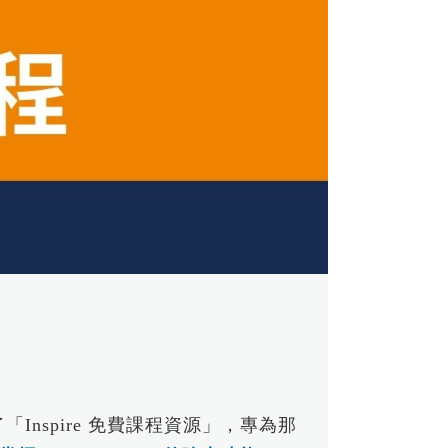
EDEM
台協助 Mirus 飛機座椅公司提升模擬與
建模效率
建物CFD風場分析｜AcuSolve
從 AI 到軌道丨塑造航太未來的 5 大熱
捷運月台門強度分析｜HyperWorks
門議題
戶外藝術結構強度分析｜
AI 賦能流體模擬丨從虛擬風洞到智慧
HyperWorks
設計的實踐與案例
Read More...
塑膠模具溫度場瞬態分析丨SimSolid
在汽車零部件開發中應用的可行性研究
及實踐丨SimSolid
耳機充電底座落摔模擬全流程解析｜
SimSolid
Read More...
Inspire 免費課程資源」，專為那