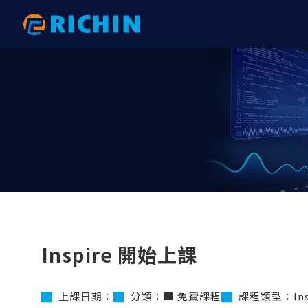
AI大數據分析
AI 數據分析｜電子與機械
HyperWorks 新版亮點
網格建
AI 數
RTC 研
Altair AI（ RapidMiner ）
以PhysicsAI預測重型吊鉤之結構強度
【2026.1】後處理全面升級：從複材
HyperW
以AI 
2025 
分析到互動式報告的效率革命
physicsA
術應用大
Altair physicsAI
以AI數據分析完成PCB鎖點位置最佳化
HyperM
｜ExpertAI
【2026.1】拓撲與變形工具全面升
以phys
2024 R
Altair ExpertAI
SimLab
級：效能提升與 FE Geometry 深度整
與AI技術
以AI數據分析準確地預測彈片應力｜
以AI數
Altair romAI
HyperV
合
physicsAI
結果｜phys
Knowledge Studio
HyperG
【2026.1】自動化與客製化：Python
AI數據分析之馬達性能預測｜
以AI數
API 與 GUI 工具包全面升級
Monarch
Motion
Knowledge Studio
ExpertAI
​計算流體力學分析
機構與
【2026.1】模型建構與組裝：從
AI數據分析之軸承破壞預測｜
汽車空調
Overlay Tool 到 PDM 整合全解析
Inspire 開始上課
RapidMiner
physicsA
AcuSolve
Motion
【2026.1】Connectors 全面升級：
AI數據分析之機械手臂故障預測｜
以AI大
從自動化連接到 Fastener 的完整技術
nanoFluidX
Activat
RapidMiner
Knowledg
解析
上課日期：
分類：■ 免費課程
課程類型：Ins
ultraFluidX
EDEM