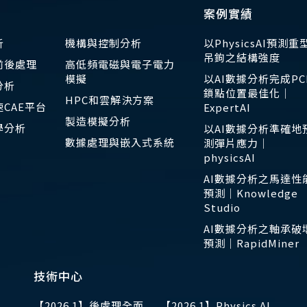
案例實績
析
機構與控制分析
以PhysicsAI預測重
吊鉤之結構強度
前後處理
高低頻電磁與電子電力
模擬
以AI數據分析完成PC
分析
鎖點位置最佳化｜
HPC和雲解決方案
CAE平台
ExpertAI
製造模擬分析
學分析
以AI數據分析準確地
數據處理與嵌入式系統
測彈片應力｜
physicsAI
AI數據分析之馬達性
預測｜Knowledge
Studio
AI數據分析之軸承破
預測｜RapidMiner
技術中心
【2026.1】後處理全面
【2026.1】Physics AI