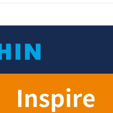
援Python API，以Chat G
PollEx
10個Hypermesh最常用
Feko
10個常用的AI機器學習演
WinProp
實例
WRAP
車輛與航太
CAE｜運動與醫療
Read More...
理與嵌入式系統
軟體訂製化專家系統
流罩鎖固方式之間隙分析與最佳
牙齒骨釘結構之強度分析與
Tailored Solutions
自行車CAE分析(EN法規)
MDOD
物理場CAE分析
AE分析
法規測試 & CAE虛擬實
自行車架複材疊層最佳化設
e
NVHD
擊 ( ECE R66 )
OptiStruct
SnRD
模擬分析介紹
CAE虛擬實驗室
佳化分析
分析藥片壓製缺陷問題｜Altai
析
ECE R66-01 大客車翻覆分
架之振動與疲勞耐久
場分析
腳踏車EN14766
動及疲勞耐久
設計
曲柄軸EN14766:2005
收放與控制分析
動分析
座墊與座桿靜力及疲勞分析
人機流固耦合分析
合分析
輪圈CNS7135
入力分析-True-load負載