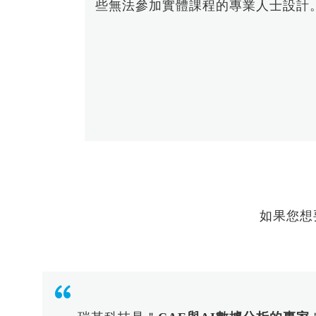
些無法參加實體課程的專業人士設計
【AI大數據分析】系列 1：AI解密一次
說給你聽
【AI大數據分析】系列 2 ：馬達穩態
性能預測
【AI大數據分析】系列 3 ：馬達轉子
溫度預測
【AI大數據分析】系列 4：傳統與AI預
測模型之比較ROM與romAI
【AI大數據分析】系列 7：神奇的三維
最佳化分析技術｜Altair ExpertAI
【AI大數據分析】系列 8：以AI神奇的
預測CAE結果｜Altair PhysicsAI
如果您想
【nanoFluidX 】Altair nanoFluidX
CFD功能介紹
Read More...