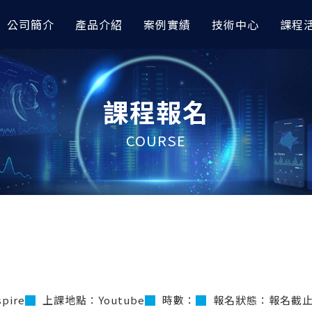
公司簡介
產品介紹
案例實績
技術中心
課程
模與前後處理
據分析｜車輛與航太
討會
高階非線性分析
AI 數據分析｜其他應用
技術專欄
課程報名
orks
完成『預測輪圈應力』｜
RTC 技術亮點整理｜CAE與AI技
OptiStruct
以 AI 進行空調性能之大數
AI 圖像智能識別工具展示 x
I
會
esh
Radioss
以AI數據分析預測退化性關
如何讓 Abaqus 無縫接軌
COURSE
icsAI 預測EV水冷散熱器性能
TC 技術亮點整理｜Altair CAE
RapidMiner
OptiStruct：非線性分析
AMDC材料數據中心
應用大會
據分析模型預測自行車前叉CAE
以AI完成水泥配方最佳化設
如何在多級電力轉換系統中
iew
HyperLife
icsAI
RapidMiner
利用『模擬自動化』解決複雜
raph
ESAComp
型難題？
據分析進行車架多維度最佳化｜
金屬加工缺陷之AI圖像分類
View
Multiscale Designer
RapidMiner
無人機結構振動分析怎麼做
控制分析
高低頻電磁與電子電力模
測到 HyperWorks 結構
管路CFD流場預測｜
金屬加工缺陷之AI識別與定
I
RapidMiner
HyperMesh運用AI快速
Solve
PSIM
建模
數據模型預測車架結構應力｜
以AI進行飲料銷售預測｜Rapi
e
Flux
e Studio
HyperWorks 三大前處理
pire
上課地點：Youtube
時數：
報名狀態：報名截
FluxMotor
Hypermesh 2026 二次開