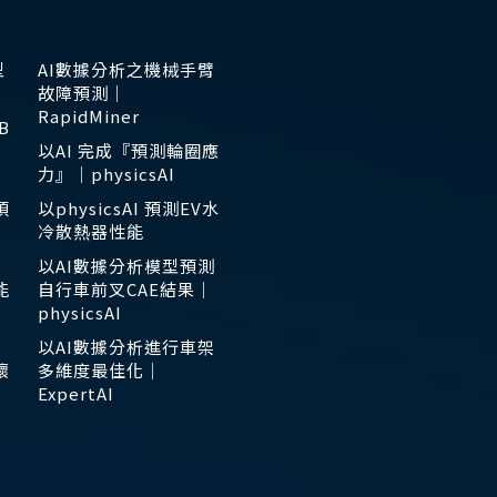
型
AI數據分析之機械手臂
故障預測｜
RapidMiner
B
以AI 完成『預測輪圈應
力』｜physicsAI
預
以physicsAI 預測EV水
冷散熱器性能
以AI數據分析模型預測
能
自行車前叉CAE結果｜
physicsAI
以AI數據分析進行車架
壞
多維度最佳化｜
ExpertAI