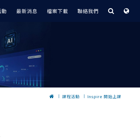
活動
最新消息
檔案下載
聯絡我們
最佳化與快速CAE平台
CAE｜電子業
客製化程式
據分析
 實務案例
HyperStudy
大功率變壓器電磁場分析 | Flux
【RI_Program】 技術重點與介紹
節炎｜
OptiStruct
無線電力傳輸設備電磁場分析 | Flux
【 瑞其獨家 客製化程式 】
轉換全攻略
HyperMesh 二次開發卡關？
Inspire
電漿清洗機多孔板流量分析
低代碼 GUI 組裝工具 3 步到位
計｜
，
SimSolid
包材落摔CAE分析與拓樸最佳化設計
的元件選
AI 數據挖掘工具 x 製程最佳化實務
｜Radioss
｜
快速建立複合材料
電子產品快速建模密技｜HyperMesh
課程活動
Inspire 開始上課
？從馬達量
【 瑞其獨家 客製化程式 】
擬
HPC和雲解決方案
PCB建模與熱固耦合分析案例｜
優化的完整流程
位｜
自動完成Abaqus part instance架構｜
SimLab x OptiStruct
完成重複零件
HyperMesh
Altair One（ I I ）
鍵盤CAE快速組裝與落摔分析｜
dMiner
自動螺栓組裝
SimLab x Radioss
Altair One ( I )
密技公開
OptiStruct GUI
止
10倍速完成滑鼠複雜模型CAE建模｜
PBS Works
發技術 (支