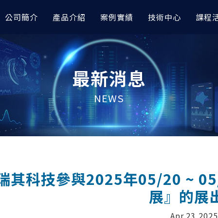
公司簡介
產品介紹
案例實績
技術中心
課程
模與前後處理
據分析｜車輛與航太
討會
高階非線性分析
AI 數據分析｜其他應用
技術專欄
最新消息
orks
完成『預測輪圈應力』｜
RTC 技術亮點整理｜CAE與AI技
OptiStruct
以 AI 進行空調性能之大數
AI 圖像智能識別工具展示 x
I
會
esh
Radioss
以AI數據分析預測退化性關
如何讓 Abaqus 無縫接軌
NEWS
icsAI 預測EV水冷散熱器性能
TC 技術亮點整理｜Altair CAE
RapidMiner
OptiStruct：非線性分析
AMDC材料數據中心
應用大會
據分析模型預測自行車前叉CAE
以AI完成水泥配方最佳化設
如何在多級電力轉換系統中
iew
HyperLife
icsAI
RapidMiner
利用『模擬自動化』解決複雜
raph
ESAComp
型難題？
據分析進行車架多維度最佳化｜
金屬加工缺陷之AI圖像分類
View
Multiscale Designer
RapidMiner
無人機結構振動分析怎麼做
控制分析
高低頻電磁與電子電力模
測到 HyperWorks 結構
管路CFD流場預測｜
金屬加工缺陷之AI識別與定
瑞其科技參與2025年05/20 ~ 
I
RapidMiner
HyperMesh運用AI快速
Solve
PSIM
建模
數據模型預測車架結構應力｜
以AI進行飲料銷售預測｜Rapi
展』的展
e
Flux
e Studio
HyperWorks 三大前處理
FluxMotor
Apr.23,2025
Hypermesh 2026 二次開