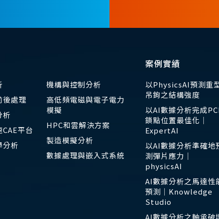
案例實績
析
機構與控制分析
以PhysicsAI預測重
吊鉤之結構強度
前後處理
高低頻電磁與電子電力
模擬
以AI數據分析完成PC
分析
鎖點位置最佳化｜
HPC和雲解決方案
CAE平台
ExpertAI
製造模擬分析
學分析
以AI數據分析準確地
數據處理與嵌入式系統
測彈片應力｜
physicsAI
AI數據分析之馬達性
預測｜Knowledge
Studio
AI數據分析之軸承破