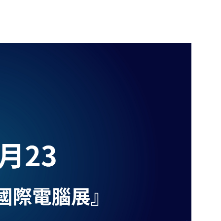
SimLab
Radioss GUI
PT協同開發)
PBS Professional
伺服器落摔分析 - 搭配瑞其科技
質量點分配
的快捷鍵
Altair Unlimited
HyperMesh客製化程式｜HyperMesh
Read More...
算法及應用
x Radioss x HyperStudy
Simulation Cloud Suite
數字化模擬管理平台
Read More...
CAE｜建築與其它產業
軟體試用 - Altair 夥伴聯盟
最佳化設計
以CFD優化地下停車場廢氣及新風管路
HyperWorks 學生版免費下載
通風效能
HyperWorks企業版免費試用
破解雞舍高溫死角｜CFD 模擬環控養
驗室
Altair 解決方案
計｜
Altair夥伴聯盟
雞場氣流優化策略
自動倉儲貨架系統 CAE 有限元素耐震
基於 Altair SimSolid 的工業電子設
r EDEM
分析
備隨機振動模擬
析
以建築物CFD風場模擬分析進行植栽選
協助 Cleveland Golf 打造次世代
用｜AcuSolve
HiBore XL 一號木丨HyperWorks
大型自動倉儲設備之結構強度分析｜
天線方向圖近場與遠場轉換方法｜
SimSolid
Feko
廢氣洗滌塔水滴分析｜AcuSolve x
成功案例｜Altair Unlimited 整合平