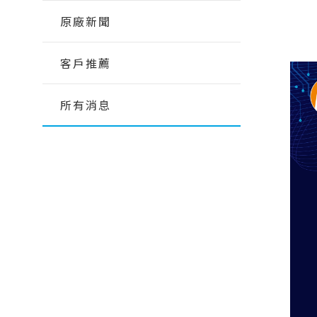
【2026.1】Physics AI Studio：從桌
Flow Simulator
面到雲端的 CAE 機器學習工作流
原廠新聞
Virtual Wind Tunnel
【2026.1】Inspire Motion：設計師
ElectroFlo
與分析師的統一工作流程
客戶推薦
【2026.1】Explicit Solver 與安全工
CAE｜機械產業
CAE｜
製造模擬分析
數據處
具全面升級
所有消息
HyperWorks 最新版 / 所有版次【硬
變壓器之CFD散熱效能分析
火箭整
Inspire Print3D
Embed
體規格需求】
化
應用於高壓大功率電力轉換器之磁性元
Inspire Extrude
Evolve
Read More...
件設計分析
電池包多
專題課程
多學科C
Inspire Form
Compos
5G基地台天線抗風分析
大客車翻滾撞
Inspire Cast
HyperWorks『前處理密技』
CAE 
電動輔助自行車之馬達設計分析｜
輪圈最
Inspire Mold
FluxMotor
電子業－AI與CAE的直球對決
結構分
機車車
Inspire PolyFoam
馬達與驅控的整合分析｜FluxMotor x
HyperMesh二次開發專題課程
CFD流
汽車振
Inspire Studio
Flux
SimLab模型自動化應用
最佳化
起落架
縫紉機電控系統模擬｜Embed
OptiStruct Cohesive膠合分析全攻
機構運
複材無
馬達多學科最佳化設計｜Flux Motors
略
FSI耦
無人機流場
Altair EDEM 在重錘破碎上的應用 ｜