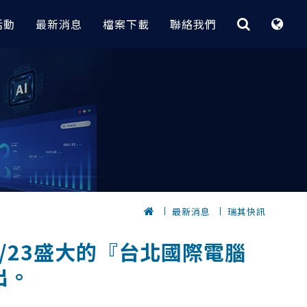
活動
最新消息
檔案下載
聯絡我們
最佳化與快速CAE平台
CAE｜電子業
客製化程式
據分析
 實務案例
HyperStudy
大功率變壓器電磁場分析 | Flux
【RI_Program】 技術重點與介紹
節炎｜
OptiStruct
無線電力傳輸設備電磁場分析 | Flux
【 瑞其獨家 客製化程式 】
轉換全攻略
HyperMesh 二次開發卡關？
Inspire
電漿清洗機多孔板流量分析
低代碼 GUI 組裝工具 3 步到位
計｜
，
SimSolid
包材落摔CAE分析與拓樸最佳化設計
的元件選
AI 數據挖掘工具 x 製程最佳化實務
｜Radioss
｜
快速建立複合材料
電子產品快速建模密技｜HyperMesh
最新消息
瑞其快訊
？從馬達量
【 瑞其獨家 客製化程式 】
擬
HPC和雲解決方案
PCB建模與熱固耦合分析案例｜
優化的完整流程
位｜
自動完成Abaqus part instance架構｜
SimLab x OptiStruct
05/23盛大的『台北國際電腦
完成重複零件
HyperMesh
Altair One（ I I ）
鍵盤CAE快速組裝與落摔分析｜
dMiner
出。
自動螺栓組裝
SimLab x Radioss
Altair One ( I )
密技公開
OptiStruct GUI
10倍速完成滑鼠複雜模型CAE建模｜
PBS Works
發技術 (支