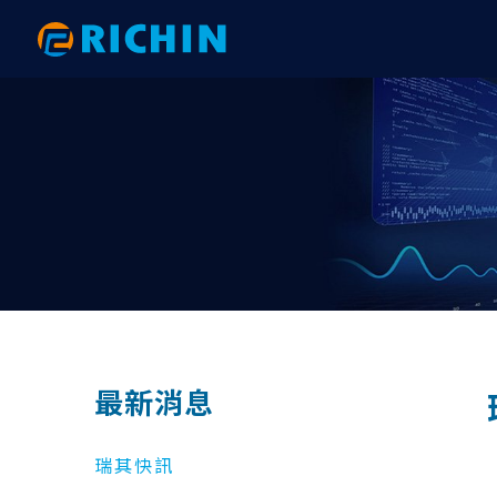
AI大數據分析
AI 數據分析｜電子與機械
HyperWorks 新版亮點
網格建
AI 數
RTC 研
Altair AI（ RapidMiner ）
以PhysicsAI預測重型吊鉤之結構強度
【2026.1】後處理全面升級：從複材
HyperW
以AI 
2025 
分析到互動式報告的效率革命
physicsA
術應用大
Altair physicsAI
以AI數據分析完成PCB鎖點位置最佳化
HyperM
｜ExpertAI
【2026.1】拓撲與變形工具全面升
以phys
2024 R
Altair ExpertAI
SimLab
級：效能提升與 FE Geometry 深度整
與AI技術
以AI數據分析準確地預測彈片應力｜
以AI數
Altair romAI
HyperV
合
physicsAI
結果｜phys
Knowledge Studio
HyperG
【2026.1】自動化與客製化：Python
AI數據分析之馬達性能預測｜
以AI數
API 與 GUI 工具包全面升級
Monarch
Motion
Knowledge Studio
ExpertAI
​計算流體力學分析
機構與
【2026.1】模型建構與組裝：從
AI數據分析之軸承破壞預測｜
汽車空調
Overlay Tool 到 PDM 整合全解析
最新消息
RapidMiner
physicsA
AcuSolve
Motion
【2026.1】Connectors 全面升級：
AI數據分析之機械手臂故障預測｜
以AI大
從自動化連接到 Fastener 的完整技術
nanoFluidX
Activat
RapidMiner
Knowledg
瑞其快訊
解析
ultraFluidX
EDEM