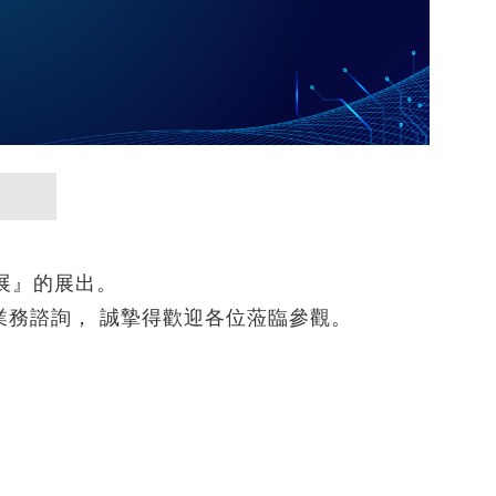
EDEM
台協助 Mirus 飛機座椅公司提升模擬與
建模效率
建物CFD風場分析｜AcuSolve
從 AI 到軌道丨塑造航太未來的 5 大熱
捷運月台門強度分析｜HyperWorks
門議題
戶外藝術結構強度分析｜
AI 賦能流體模擬丨從虛擬風洞到智慧
HyperWorks
設計的實踐與案例
Read More...
塑膠模具溫度場瞬態分析丨SimSolid
在汽車零部件開發中應用的可行性研究
及實踐丨SimSolid
耳機充電底座落摔模擬全流程解析｜
電腦展』的展出。
SimSolid
業務諮詢， 誠摯得歡迎各位蒞臨參觀。
Read More...