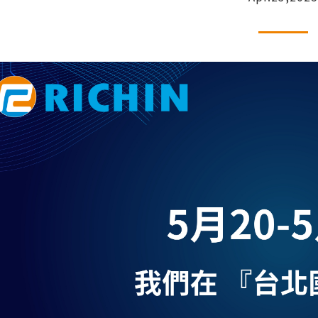
援Python API，以Chat G
PollEx
10個Hypermesh最常用
Feko
10個常用的AI機器學習演
WinProp
實例
WRAP
車輛與航太
CAE｜運動與醫療
Read More...
理與嵌入式系統
軟體訂製化專家系統
流罩鎖固方式之間隙分析與最佳
牙齒骨釘結構之強度分析與
Tailored Solutions
自行車CAE分析(EN法規)
MDOD
物理場CAE分析
AE分析
法規測試 & CAE虛擬實
自行車架複材疊層最佳化設
e
NVHD
擊 ( ECE R66 )
OptiStruct
SnRD
模擬分析介紹
CAE虛擬實驗室
佳化分析
分析藥片壓製缺陷問題｜Altai
析
ECE R66-01 大客車翻覆分
架之振動與疲勞耐久
場分析
腳踏車EN14766
動及疲勞耐久
設計
曲柄軸EN14766:2005
收放與控制分析
動分析
座墊與座桿靜力及疲勞分析
人機流固耦合分析
合分析
輪圈CNS7135
入力分析-True-load負載