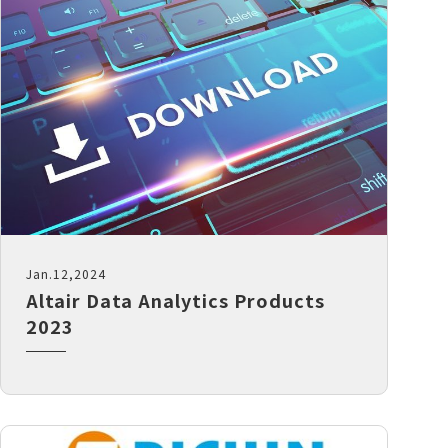
SimLab
Radioss GUI
PT協同開發)
PBS Professional
伺服器落摔分析 - 搭配瑞其科技
質量點分配
的快捷鍵
Altair Unlimited
HyperMesh客製化程式｜HyperMesh
Read More...
算法及應用
x Radioss x HyperStudy
Simulation Cloud Suite
數字化模擬管理平台
Read More...
CAE｜建築與其它產業
軟體試用 - Altair 夥伴聯盟
最佳化設計
以CFD優化地下停車場廢氣及新風管路
HyperWorks 學生版免費下載
通風效能
HyperWorks企業版免費試用
破解雞舍高溫死角｜CFD 模擬環控養
驗室
Altair 解決方案
計｜
Altair夥伴聯盟
雞場氣流優化策略
自動倉儲貨架系統 CAE 有限元素耐震
Jan.12,2024
基於 Altair SimSolid 的工業電子設
r EDEM
分析
Altair Data Analytics Products
備隨機振動模擬
析
2023
以建築物CFD風場模擬分析進行植栽選
協助 Cleveland Golf 打造次世代
用｜AcuSolve
HiBore XL 一號木丨HyperWorks
大型自動倉儲設備之結構強度分析｜
天線方向圖近場與遠場轉換方法｜
SimSolid
Feko
廢氣洗滌塔水滴分析｜AcuSolve x
成功案例｜Altair Unlimited 整合平