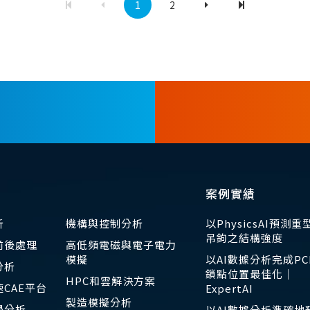
1
2
案例實績
析
機構與控制分析
以PhysicsAI預測重
吊鉤之結構強度
前後處理
高低頻電磁與電子電力
模擬
以AI數據分析完成PC
分析
鎖點位置最佳化｜
HPC和雲解決方案
CAE平台
ExpertAI
製造模擬分析
學分析
以AI數據分析準確地