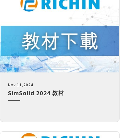
EDEM
台協助 Mirus 飛機座椅公司提升模擬與
建模效率
建物CFD風場分析｜AcuSolve
從 AI 到軌道丨塑造航太未來的 5 大熱
捷運月台門強度分析｜HyperWorks
門議題
戶外藝術結構強度分析｜
AI 賦能流體模擬丨從虛擬風洞到智慧
HyperWorks
設計的實踐與案例
Read More...
塑膠模具溫度場瞬態分析丨SimSolid
在汽車零部件開發中應用的可行性研究
及實踐丨SimSolid
耳機充電底座落摔模擬全流程解析｜
SimSolid
Nov.11,2024
Read More...
SimSolid 2024 教材