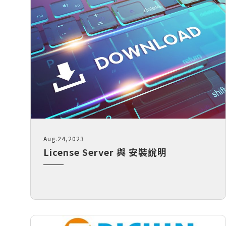
伺服器底板Topography最佳化專題
Read Mo
EDEM
課程
氣動釘槍擊發分析 ｜流固耦合
RapidMiner 基礎操作與應用案例
Read More...
半導體 - SimLab實體網格前處理課程
- 3/3
半導體 - 參數最佳化應用課程 - 2/3
Read More...
Aug.24,2023
License Server 與 安裝說明
瑞其Youtube頻道
【案例分享】SimLab｜PCB建模與熱
固耦合分析
【PSIM】認識PSIM的兩大應用：電
力電子、馬達驅動控制