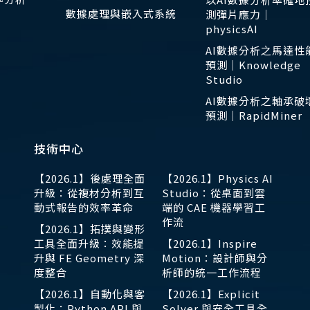
數據處理與嵌入式系統
測彈片應力｜
physicsAI
AI數據分析之馬達性
預測｜Knowledge
Studio
AI數據分析之軸承破
預測｜RapidMiner
技術中心
【2026.1】後處理全面
【2026.1】Physics AI
升級：從複材分析到互
Studio：從桌面到雲
動式報告的效率革命
端的 CAE 機器學習工
作流
【2026.1】拓撲與變形
工具全面升級：效能提
【2026.1】Inspire
升與 FE Geometry 深
Motion：設計師與分
度整合
析師的統一工作流程
【2026.1】自動化與客
【2026.1】Explicit
製化：Python API 與
Solver 與安全工具全