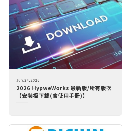
援Python API，以Chat G
PollEx
10個Hypermesh最常用
Feko
10個常用的AI機器學習演
WinProp
實例
WRAP
車輛與航太
CAE｜運動與醫療
Read More...
理與嵌入式系統
軟體訂製化專家系統
流罩鎖固方式之間隙分析與最佳
牙齒骨釘結構之強度分析與
Tailored Solutions
自行車CAE分析(EN法規)
MDOD
物理場CAE分析
AE分析
法規測試 & CAE虛擬實
自行車架複材疊層最佳化設
e
NVHD
擊 ( ECE R66 )
OptiStruct
SnRD
Jun.24,2026
模擬分析介紹
CAE虛擬實驗室
佳化分析
分析藥片壓製缺陷問題｜Altai
2026 HypweWorks 最新版/所有版次
析
ECE R66-01 大客車翻覆分
架之振動與疲勞耐久
【安裝檔下載(含使用手冊)】
場分析
腳踏車EN14766
動及疲勞耐久
設計
曲柄軸EN14766:2005
收放與控制分析
動分析
座墊與座桿靜力及疲勞分析
人機流固耦合分析
合分析
輪圈CNS7135
入力分析-True-load負載