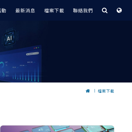
活動
最新消息
檔案下載
聯絡我們
最佳化與快速CAE平台
CAE｜電子業
客製化程式
據分析
 實務案例
HyperStudy
大功率變壓器電磁場分析 | Flux
【RI_Program】 技術重點與介紹
節炎｜
OptiStruct
無線電力傳輸設備電磁場分析 | Flux
【 瑞其獨家 客製化程式 】
轉換全攻略
HyperMesh 二次開發卡關？
Inspire
電漿清洗機多孔板流量分析
低代碼 GUI 組裝工具 3 步到位
計｜
，
SimSolid
包材落摔CAE分析與拓樸最佳化設計
的元件選
AI 數據挖掘工具 x 製程最佳化實務
｜Radioss
｜
快速建立複合材料
電子產品快速建模密技｜HyperMesh
檔案下載
？從馬達量
【 瑞其獨家 客製化程式 】
擬
HPC和雲解決方案
PCB建模與熱固耦合分析案例｜
優化的完整流程
位｜
自動完成Abaqus part instance架構｜
SimLab x OptiStruct
完成重複零件
HyperMesh
Altair One（ I I ）
鍵盤CAE快速組裝與落摔分析｜
dMiner
自動螺栓組裝
SimLab x Radioss
Altair One ( I )
密技公開
OptiStruct GUI
10倍速完成滑鼠複雜模型CAE建模｜
PBS Works
發技術 (支