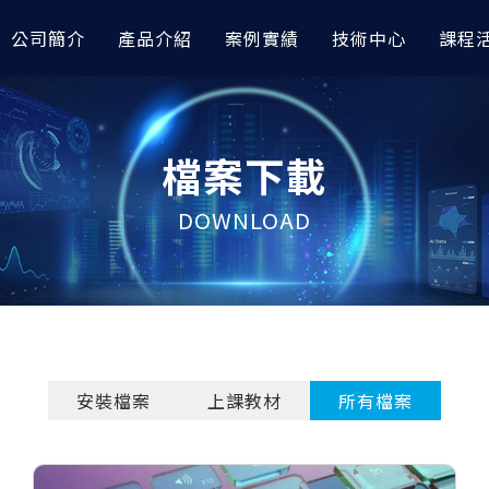
公司簡介
產品介紹
案例實績
技術中心
課程
模與前後處理
據分析｜車輛與航太
討會
高階非線性分析
AI 數據分析｜其他應用
技術專欄
檔案下載
orks
完成『預測輪圈應力』｜
RTC 技術亮點整理｜CAE與AI技
OptiStruct
以 AI 進行空調性能之大數
AI 圖像智能識別工具展示 x
I
會
esh
Radioss
以AI數據分析預測退化性關
如何讓 Abaqus 無縫接軌
DOWNLOAD
icsAI 預測EV水冷散熱器性能
TC 技術亮點整理｜Altair CAE
RapidMiner
OptiStruct：非線性分析
AMDC材料數據中心
應用大會
據分析模型預測自行車前叉CAE
以AI完成水泥配方最佳化設
如何在多級電力轉換系統中
iew
HyperLife
icsAI
RapidMiner
利用『模擬自動化』解決複雜
raph
ESAComp
型難題？
據分析進行車架多維度最佳化｜
金屬加工缺陷之AI圖像分類
View
Multiscale Designer
RapidMiner
無人機結構振動分析怎麼做
控制分析
高低頻電磁與電子電力模
測到 HyperWorks 結構
管路CFD流場預測｜
金屬加工缺陷之AI識別與定
I
RapidMiner
HyperMesh運用AI快速
安裝檔案
上課教材
所有檔案
Solve
PSIM
建模
數據模型預測車架結構應力｜
以AI進行飲料銷售預測｜Rapi
e
Flux
e Studio
HyperWorks 三大前處理
FluxMotor
Hypermesh 2026 二次開