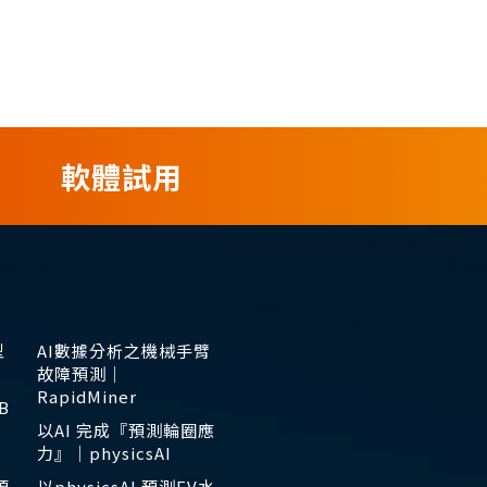
軟體試用
型
AI數據分析之機械手臂
故障預測｜
RapidMiner
B
以AI 完成『預測輪圈應
力』｜physicsAI
預
以physicsAI 預測EV水