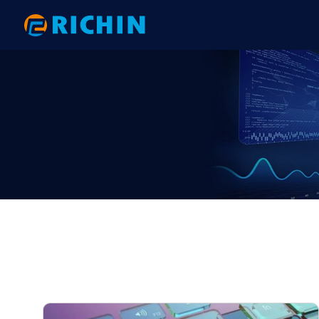
AI大數據分析
AI 數據分析｜電子與機械
HyperWorks 新版亮點
網格建
AI 數
RTC 研
Altair AI（ RapidMiner ）
以PhysicsAI預測重型吊鉤之結構強度
【2026.1】後處理全面升級：從複材
HyperW
以AI 
2025 
分析到互動式報告的效率革命
physicsA
術應用大
Altair physicsAI
以AI數據分析完成PCB鎖點位置最佳化
HyperM
｜ExpertAI
【2026.1】拓撲與變形工具全面升
以phys
2024 R
Altair ExpertAI
SimLab
級：效能提升與 FE Geometry 深度整
與AI技術
以AI數據分析準確地預測彈片應力｜
以AI數
Altair romAI
HyperV
合
physicsAI
結果｜phys
Knowledge Studio
HyperG
【2026.1】自動化與客製化：Python
AI數據分析之馬達性能預測｜
以AI數
API 與 GUI 工具包全面升級
Monarch
Motion
Knowledge Studio
ExpertAI
​計算流體力學分析
機構與
【2026.1】模型建構與組裝：從
AI數據分析之軸承破壞預測｜
汽車空調
Overlay Tool 到 PDM 整合全解析
RapidMiner
physicsA
AcuSolve
Motion
【2026.1】Connectors 全面升級：
AI數據分析之機械手臂故障預測｜
以AI大
從自動化連接到 Fastener 的完整技術
nanoFluidX
Activat
RapidMiner
Knowledg
解析
ultraFluidX
EDEM