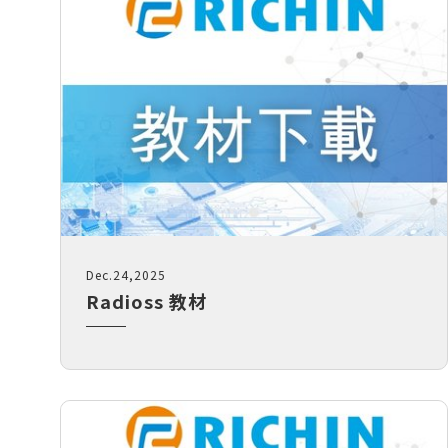
【AI大數據分析】系列 1：AI解密一次
說給你聽
【AI大數據分析】系列 2 ：馬達穩態
性能預測
【AI大數據分析】系列 3 ：馬達轉子
溫度預測
【AI大數據分析】系列 4：傳統與AI預
測模型之比較ROM與romAI
【AI大數據分析】系列 7：神奇的三維
最佳化分析技術｜Altair ExpertAI
【AI大數據分析】系列 8：以AI神奇的
Dec.24,2025
預測CAE結果｜Altair PhysicsAI
Radioss 教材
【nanoFluidX 】Altair nanoFluidX
CFD功能介紹
Read More...