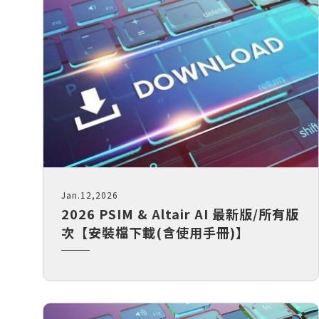
【2026.1】Physics AI Studio：從桌
Flow Simulator
面到雲端的 CAE 機器學習工作流
Virtual Wind Tunnel
【2026.1】Inspire Motion：設計師
ElectroFlo
與分析師的統一工作流程
【2026.1】Explicit Solver 與安全工
CAE｜機械產業
CAE｜
製造模擬分析
數據處
具全面升級
HyperWorks 最新版 / 所有版次【硬
變壓器之CFD散熱效能分析
火箭整
Inspire Print3D
Embed
體規格需求】
化
應用於高壓大功率電力轉換器之磁性元
Inspire Extrude
Evolve
Read More...
件設計分析
電池包多
專題課程
多學科C
Inspire Form
Compos
5G基地台天線抗風分析
大客車翻滾撞
Inspire Cast
Jan.12,2026
HyperWorks『前處理密技』
CAE 
電動輔助自行車之馬達設計分析｜
輪圈最
Inspire Mold
2026 PSIM & Altair AI 最新版/所有版
FluxMotor
電子業－AI與CAE的直球對決
結構分
機車車
次【安裝檔下載(含使用手冊)】
Inspire PolyFoam
馬達與驅控的整合分析｜FluxMotor x
HyperMesh二次開發專題課程
CFD流
汽車振
Inspire Studio
Flux
SimLab模型自動化應用
最佳化
起落架
縫紉機電控系統模擬｜Embed
OptiStruct Cohesive膠合分析全攻
機構運
複材無
馬達多學科最佳化設計｜Flux Motors
略
FSI耦
無人機流場
Altair EDEM 在重錘破碎上的應用 ｜